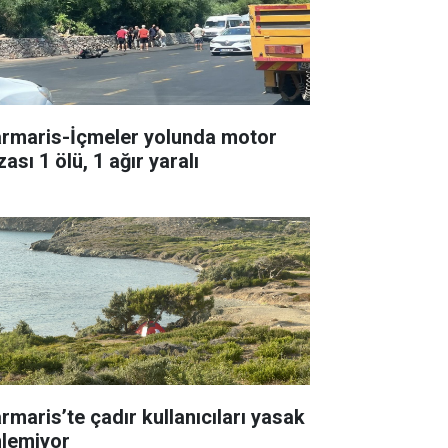
rmaris-İçmeler yolunda motor
ası 1 ölü, 1 ağır yaralı
rmaris’te çadır kullanıcıları yasak
nlemiyor