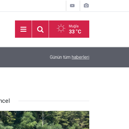
Muğla
33 °C
11:11
Milletvekili Ergun: “Muğla’ya Özel Eylem Planı 
Günün tüm
haberleri
ncel