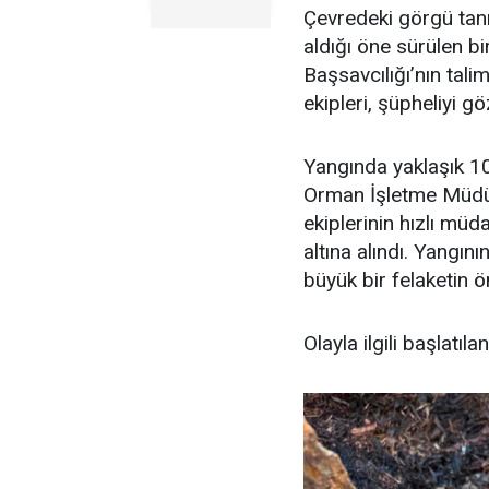
Çevredeki görgü tanı
aldığı öne sürülen b
Başsavcılığı’nın tal
ekipleri, şüpheliyi gö
Yangında yaklaşık 1
Orman İşletme Müdürlü
ekiplerinin hızlı mü
altına alındı. Yangı
büyük bir felaketin ö
Olayla ilgili başlatı