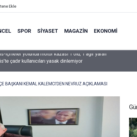
itene Ekle
NCEL
SPOR
SIYASET
MAGAZIN
EKONOMI
s’te çadır kullanıcıları yasak dinlemiyor
ÇE BAŞKANI KEMAL KALEMCI'DEN NEVRUZ AÇIKLAMASI
Gü