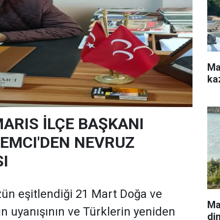
Ma
kaz
RIS İLÇE BAŞKANI
EMCI'DEN NEVRUZ
I
ün eşitlendiği 21 Mart Doğa ve
Ma
ın uyanışının ve Türklerin yeniden
di