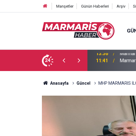
Manşetler
Günün Haberleri
Arşiv
S
GÜ
azası 1 ölü, 1 ağır yaralı
24
11:41
Marmari
Anasayfa
Güncel
MHP MARMARIS İL