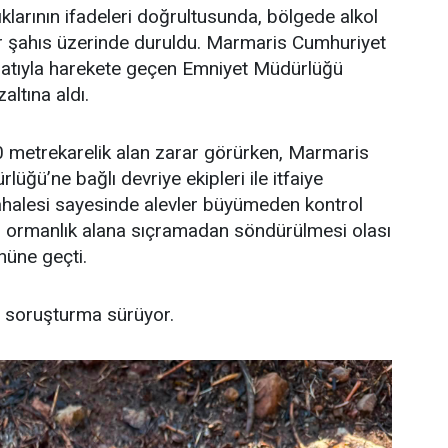
klarının ifadeleri doğrultusunda, bölgede alkol
ir şahıs üzerinde duruldu. Marmaris Cumhuriyet
imatıyla harekete geçen Emniyet Müdürlüğü
zaltına aldı.
0 metrekarelik alan zarar görürken, Marmaris
ğü’ne bağlı devriye ekipleri ile itfaiye
dahalesi sayesinde alevler büyümeden kontrol
nın ormanlık alana sıçramadan söndürülmesi olası
nüne geçti.
lan soruşturma sürüyor.