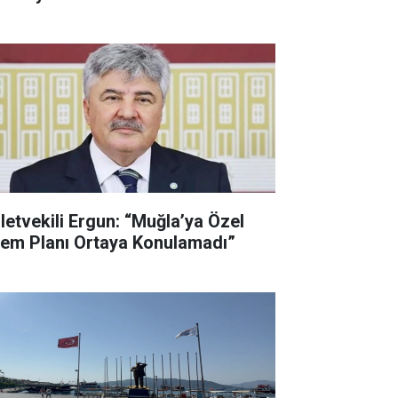
lletvekili Ergun: “Muğla’ya Özel
lem Planı Ortaya Konulamadı”