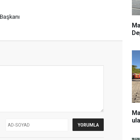
Başkanı
Ma
De
Ma
ul