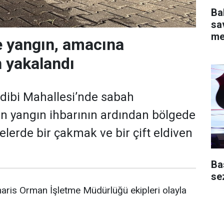
Ba
sav
me
e yangın, amacına
 yakalandı
dibi Mahallesi’nde sabah
an yangın ihbarının ardından bölgede
elerde bir çakmak ve bir çift eldiven
Ba
se
ris Orman İşletme Müdürlüğü ekipleri olayla