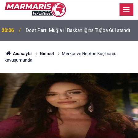
Bursaspor’da 2026-2027 sezonu forma numaraları
16:51
açıklandı
Anasayfa
Güncel
Merkür ve Neptün Koç burcu
kavuşumunda