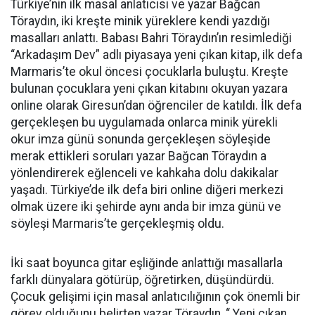
Türkiye’nin ilk masal anlatıcısı ve yazar Bağcan
Töraydın, iki kreşte minik yüreklere kendi yazdığı
masalları anlattı. Babası Bahri Töraydın’ın resimlediği
“Arkadaşım Dev” adlı piyasaya yeni çıkan kitap, ilk defa
Marmaris’te okul öncesi çocuklarla buluştu. Kreşte
bulunan çocuklara yeni çıkan kitabını okuyan yazara
online olarak Giresun’dan öğrenciler de katıldı. İlk defa
gerçekleşen bu uygulamada onlarca minik yürekli
okur imza günü sonunda gerçekleşen söyleşide
merak ettikleri soruları yazar Bağcan Töraydın a
yönlendirerek eğlenceli ve kahkaha dolu dakikalar
yaşadı. Türkiye’de ilk defa biri online diğeri merkezi
olmak üzere iki şehirde aynı anda bir imza günü ve
söyleşi Marmaris’te gerçekleşmiş oldu.
İki saat boyunca gitar eşliğinde anlattığı masallarla
farklı dünyalara götürüp, öğretirken, düşündürdü.
Çocuk gelişimi için masal anlatıcılığının çok önemli bir
görev olduğunu belirten yazar Töraydın, “ Yeni çıkan