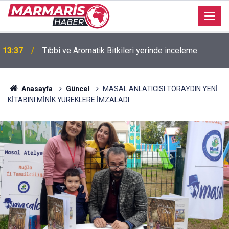
13:35
Muğla ihracatı Temmuz ayında yüzde 9 arttı
Anasayfa
Güncel
MASAL ANLATICISI TÖRAYDIN YENİ
KİTABINI MİNİK YÜREKLERE İMZALADI