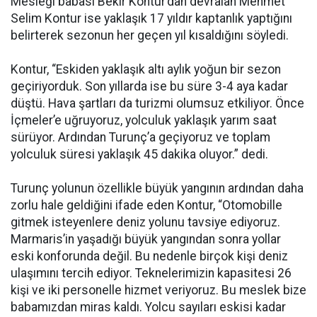
Mesleği babası Bekir Kontur’dan devralan Mehmet
Selim Kontur ise yaklaşık 17 yıldır kaptanlık yaptığını
belirterek sezonun her geçen yıl kısaldığını söyledi.
Kontur, “Eskiden yaklaşık altı aylık yoğun bir sezon
geçiriyorduk. Son yıllarda ise bu süre 3-4 aya kadar
düştü. Hava şartları da turizmi olumsuz etkiliyor. Önce
İçmeler’e uğruyoruz, yolculuk yaklaşık yarım saat
sürüyor. Ardından Turunç’a geçiyoruz ve toplam
yolculuk süresi yaklaşık 45 dakika oluyor.” dedi.
Turunç yolunun özellikle büyük yangının ardından daha
zorlu hale geldiğini ifade eden Kontur, “Otomobille
gitmek isteyenlere deniz yolunu tavsiye ediyoruz.
Marmaris’in yaşadığı büyük yangından sonra yollar
eski konforunda değil. Bu nedenle birçok kişi deniz
ulaşımını tercih ediyor. Teknelerimizin kapasitesi 26
kişi ve iki personelle hizmet veriyoruz. Bu meslek bize
babamızdan miras kaldı. Yolcu sayıları eskisi kadar