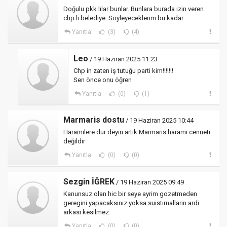
Doğulu pkk lılar bunlar. Bunlara burada izin veren
chp li belediye. Söyleyeceklerim bu kadar.
Yanıtla
(3)
(4)
Leo
/ 19 Haziran 2025 11:23
Chp in zaten iş tutuğu parti kim!!!!!!!
Sen önce onu öğren
Yanıtla
(0)
(1)
Marmaris dostu
/ 19 Haziran 2025 10:44
Haramilere dur deyin artık Marmaris harami cenneti
değildir
Yanıtla
(0)
(0)
Sezgin İĞREK
/ 19 Haziran 2025 09:49
Kanunsuz olan hic bir seye ayrim gozetmeden
geregini yapacaksiniz yoksa suistimallarin ardi
arkasi kesilmez.
Yanıtla
(0)
(0)