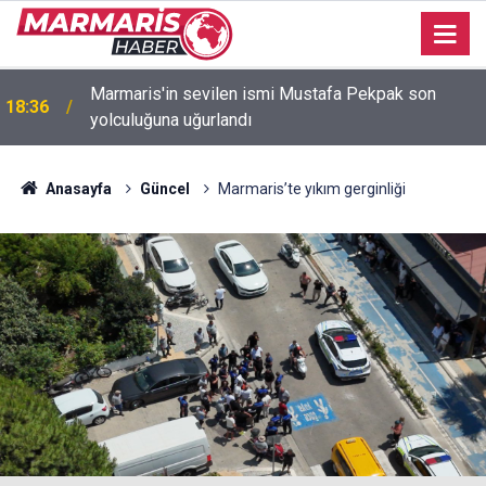
Bakan Fidan: "Körfez'de devam eden savaş
16:35
dikkatimizi Filistin meselesinden ayırmadı"
Anasayfa
Güncel
Marmaris’te yıkım gerginliği