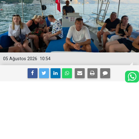
05 Ağustos 2026
10:54
Marmaris’in 50 yıllık deniz ulaşımı
geleneği sürüyor
Marmaris’te yarım asrı aşkın süredir hizmet veren
taksi botlar, hem ulaşım hem de turistik gezi açısından