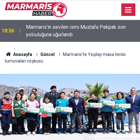
Marmaris'in sevilen ismi Mustafa Pekpak son
18:36
yolculuğuna uğurlandı
Bakan Fidan: "Körfez'de devam eden savaş
16:35
dikkatimizi Filistin meselesinden ayırmadı"
Anasayfa
Güncel
Marmaris’te Yeşilay masa tenisi
turnuvaları coşkusu