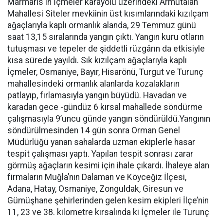
Marmaris'in İçmeler karayolu üzerindeki Armutalan
Mahallesi Siteler mevkiinin üst kısımlarındaki kızılçam
ağaçlarıyla kaplı ormanlık alanda, 29 Temmuz günü
saat 13,15 sıralarında yangın çıktı. Yangın kuru otların
tutuşması ve tepeler de şiddetli rüzgârın da etkisiyle
kısa sürede yayıldı. Sık kızılçam ağaçlarıyla kaplı
İçmeler, Osmaniye, Bayır, Hisarönü, Turgut ve Turunç
mahallesindeki ormanlık alanlarda kozalakların
patlayıp, fırlamasıyla yangın büyüdü. Havadan ve
karadan gece -gündüz 6 kırsal mahallede söndürme
çalışmasıyla 9’uncu günde yangın söndürüldü.Yangının
söndürülmesinden 14 gün sonra Orman Genel
Müdürlüğü yanan sahalarda uzman ekiplerle hasar
tespit çalışması yaptı. Yapılan tespit sonrası zarar
görmüş ağaçların kesimi için ihale çıkardı. İhaleye alan
firmaların Muğla’nın Dalaman ve Köyceğiz İlçesi,
Adana, Hatay, Osmaniye, Zonguldak, Giresun ve
Gümüşhane şehirlerinden gelen kesim ekipleri İlçe’nin
11, 23 ve 38. kilometre kırsalında ki İçmeler ile Turunç