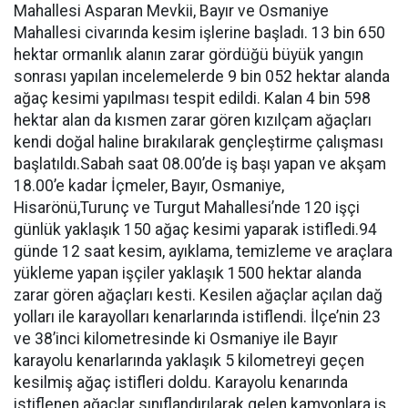
Mahallesi Asparan Mevkii, Bayır ve Osmaniye
Mahallesi civarında kesim işlerine başladı. 13 bin 650
hektar ormanlık alanın zarar gördüğü büyük yangın
sonrası yapılan incelemelerde 9 bin 052 hektar alanda
ağaç kesimi yapılması tespit edildi. Kalan 4 bin 598
hektar alan da kısmen zarar gören kızılçam ağaçları
kendi doğal haline bırakılarak gençleştirme çalışması
başlatıldı.Sabah saat 08.00’de iş başı yapan ve akşam
18.00’e kadar İçmeler, Bayır, Osmaniye,
Hisarönü,Turunç ve Turgut Mahallesi’nde 120 işçi
günlük yaklaşık 150 ağaç kesimi yaparak istifledi.94
günde 12 saat kesim, ayıklama, temizleme ve araçlara
yükleme yapan işçiler yaklaşık 1500 hektar alanda
zarar gören ağaçları kesti. Kesilen ağaçlar açılan dağ
yolları ile karayolları kenarlarında istiflendi. İlçe’nin 23
ve 38’inci kilometresinde ki Osmaniye ile Bayır
karayolu kenarlarında yaklaşık 5 kilometreyi geçen
kesilmiş ağaç istifleri doldu. Karayolu kenarında
istiflenen ağaçlar sınıflandırılarak gelen kamyonlara iş