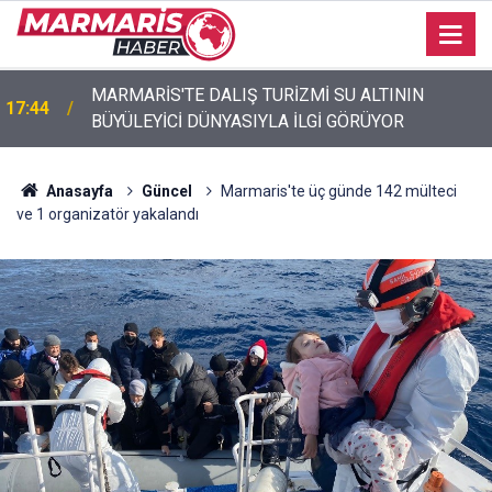
MARMARİS'TE DALIŞ TURİZMİ SU ALTININ
17:44
BÜYÜLEYİCİ DÜNYASIYLA İLGİ GÖRÜYOR
Akyaka’da engelli vatandaş plaja girebilmek için
17:40
emeklemek zorunda kaldı
Anasayfa
Güncel
Marmaris'te üç günde 142 mülteci
ve 1 organizatör yakalandı