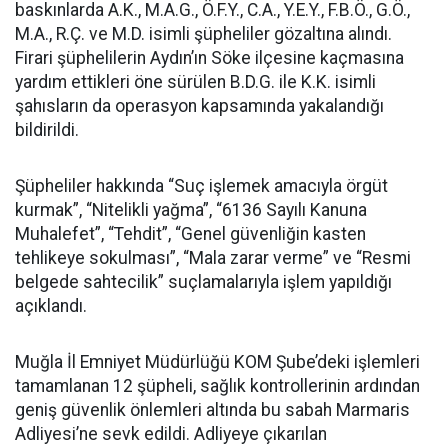
baskınlarda A.K., M.A.G., Ö.F.Y., C.A., Y.E.Y., F.B.Ö., G.Ö.,
M.A., R.Ç. ve M.D. isimli şüpheliler gözaltına alındı.
Firari şüphelilerin Aydın’ın Söke ilçesine kaçmasına
yardım ettikleri öne sürülen B.D.G. ile K.K. isimli
şahısların da operasyon kapsamında yakalandığı
bildirildi.
Şüpheliler hakkında “Suç işlemek amacıyla örgüt
kurmak”, “Nitelikli yağma”, “6136 Sayılı Kanuna
Muhalefet”, “Tehdit”, “Genel güvenliğin kasten
tehlikeye sokulması”, “Mala zarar verme” ve “Resmi
belgede sahtecilik” suçlamalarıyla işlem yapıldığı
açıklandı.
Muğla İl Emniyet Müdürlüğü KOM Şube’deki işlemleri
tamamlanan 12 şüpheli, sağlık kontrollerinin ardından
geniş güvenlik önlemleri altında bu sabah Marmaris
Adliyesi’ne sevk edildi. Adliyeye çıkarılan