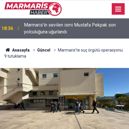
Marmaris'in sevilen ismi Mustafa Pekpak son
18:36
yolculuğuna uğurlandı
Bakan Fidan: "Körfez'de devam eden savaş
16:35
dikkatimizi Filistin meselesinden ayırmadı"
Anasayfa
Güncel
Marmaris’te suç örgütü operasyonu:
9 tutuklama