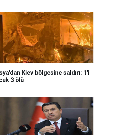
sya'dan Kiev bölgesine saldırı: 1'i
cuk 3 ölü