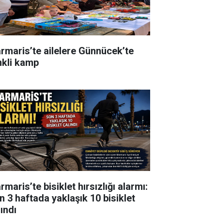
rmaris’te ailelere Günnücek’te
nkli kamp
maris’te bisiklet hırsızlığı alarmı:
n 3 haftada yaklaşık 10 bisiklet
ındı