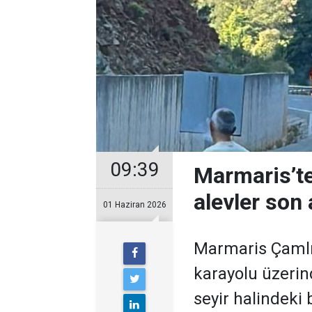
09:39
Marmaris’te
alevler son
01 Haziran 2026
Marmaris Çamlı
karayolu üzerin
seyir halindeki 