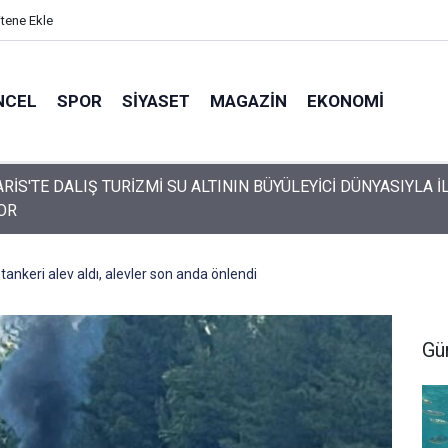
itene Ekle
NCEL
SPOR
SIYASET
MAGAZIN
EKONOMI
da engelli vatandaş plaja girebilmek için emeklemek zorunda kal
ankeri alev aldı, alevler son anda önlendi
Gü