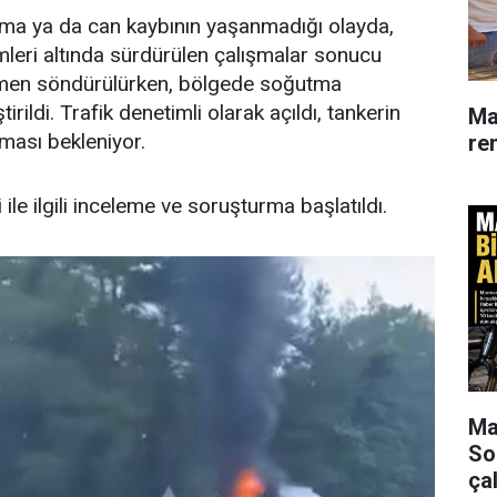
nma ya da can kaybının yaşanmadığı olayda,
leri altında sürdürülen çalışmalar sonucu
amen söndürülürken, bölgede soğutma
irildi. Trafik denetimli olarak açıldı, tankerin
Ma
lması bekleniyor.
re
 ile ilgili inceleme ve soruşturma başlatıldı.
Mar
So
çal