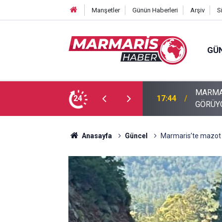
Manşetler
Günün Haberleri
Arşiv
S
GÜ
U ALTININ BÜYÜLEYİCİ DÜNYASIYLA İLGİ
24
17:40
Akyaka’
Anasayfa
Güncel
Marmaris’te mazot t