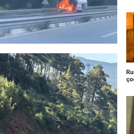
Ru
ço