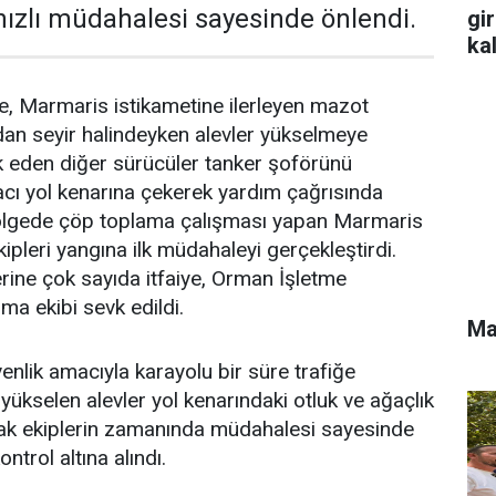
 hızlı müdahalesi sayesinde önlendi.
gi
ka
öre, Marmaris istikametine ilerleyen mazot
ndan seyir halindeyken alevler yükselmeye
k eden diğer sürücüler tanker şoförünü
acı yol kenarına çekerek yardım çağrısında
ölgede çöp toplama çalışması yapan Marmaris
kipleri yangına ilk müdahaleyi gerçekleştirdi.
erine çok sayıda itfaiye, Orman İşletme
a ekibi sevk edildi.
Ma
enlik amacıyla karayolu bir süre trafiğe
yükselen alevler yol kenarındaki otluk ve ağaçlık
cak ekiplerin zamanında müdahalesi sayesinde
trol altına alındı.