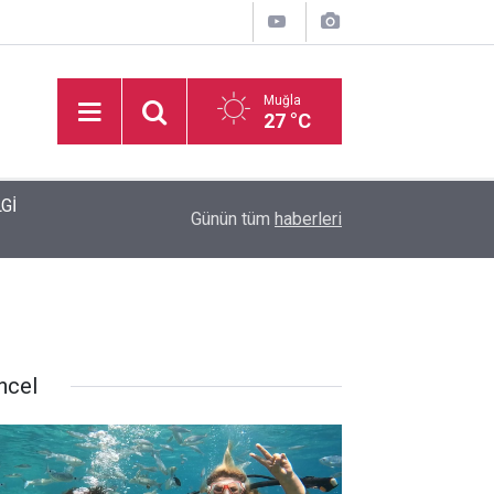
Muğla
27 °C
dı
17:11
Marmaris İlçe Sahası yenileniyor
Günün tüm
haberleri
ncel