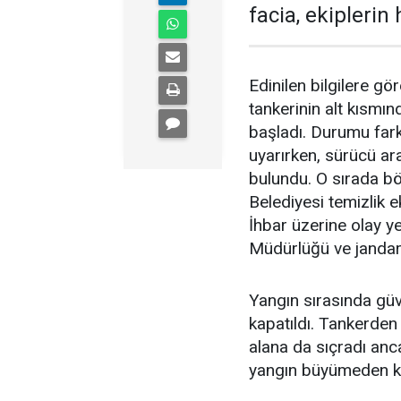
facia, ekiplerin
Edinilen bilgilere g
tankerinin alt kısmı
başladı. Durumu far
uyarırken, sürücü ar
bulundu. O sırada b
Belediyesi temizlik e
İhbar üzerine olay y
Müdürlüğü ve jandarm
Yangın sırasında güv
kapatıldı. Tankerden 
alana da sıçradı an
yangın büyümeden kon