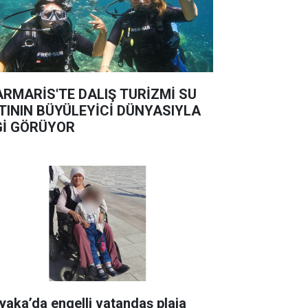
RMARİS'TE DALIŞ TURİZMİ SU
TININ BÜYÜLEYİCİ DÜNYASIYLA
Gİ GÖRÜYOR
yaka’da engelli vatandaş plaja