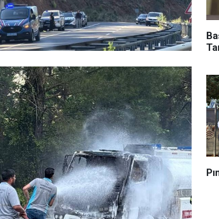
Ba
Ta
Pı