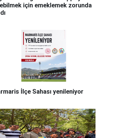
rebilmek için emeklemek zorunda
ldı
rmaris İlçe Sahası yenileniyor