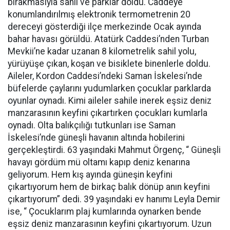
bırakmasıyla sahil ve parklar doldu. Caddeye
konumlandırılmış elektronik termometrenin 20
dereceyi gösterdiği ilçe merkezinde Ocak ayında
bahar havası görüldü. Atatürk Caddesi’nden Turban
Mevkii’ne kadar uzanan 8 kilometrelik sahil yolu,
yürüyüşe çıkan, koşan ve bisiklete binenlerle doldu.
Aileler, Kordon Caddesi’ndeki Saman İskelesi’nde
büfelerde çaylarını yudumlarken çocuklar parklarda
oyunlar oynadı. Kimi aileler sahile inerek eşsiz deniz
manzarasının keyfini çıkartırken çocukları kumlarla
oynadı. Olta balıkçılığı tutkunları ise Saman
İskelesi’nde güneşli havanın altında hobilerini
gerçekleştirdi. 63 yaşındaki Mahmut Örgenç, “ Güneşli
havayı gördüm mü oltamı kapıp deniz kenarına
geliyorum. Hem kış ayında güneşin keyfini
çıkartıyorum hem de birkaç balık dönüp anın keyfini
çıkartıyorum” dedi. 39 yaşındaki ev hanımı Leyla Demir
ise, “ Çocuklarım plaj kumlarında oynarken bende
eşsiz deniz manzarasının keyfini çıkartıyorum. Uzun