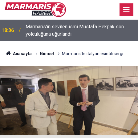
Marmaris'in sevilen ismi Mustafa Pekpak son
18:36
Bakan Fidan: "Körfez'de devam eden savaş
yolculuğuna uğurlandı
16:35
dikkatimizi Filistin meselesinden ayırmadı"
Anasayfa
Güncel
Marmaris'te italyan esintili sergi