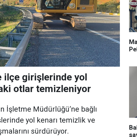
Ma
Pe
ilçe girişlerinde yol
ki otlar temizleniyor
 İşletme Müdürlüğü’ne bağlı
işlerinde yol kenarı temizlik ve
Ba
malarını sürdürüyor.
sav