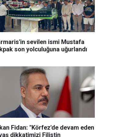
rmaris'in sevilen ismi Mustafa
kpak son yolculuğuna uğurlandı
kan Fidan: "Körfez'de devam eden
aş dikkatimizi Filistin