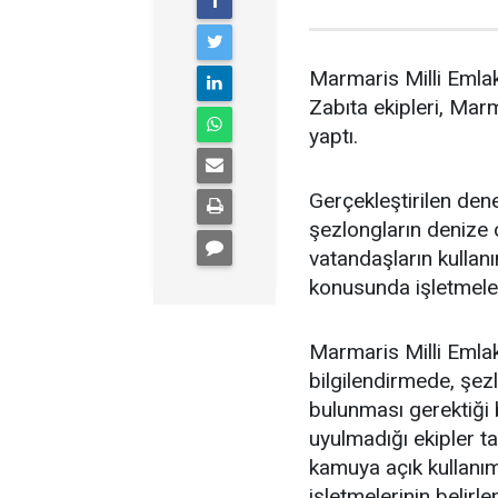
Marmaris Milli Emlak
Zabıta ekipleri, Marm
yaptı.
Gerçekleştirilen dene
şezlongların denize o
vatandaşların kulla
konusunda işletmeleri
Marmaris Milli Emlak
bilgilendirmede, şe
bulunması gerektiği 
uyulmadığı ekipler ta
kamuya açık kullanım 
işletmelerinin belir