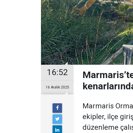
16:52
Marmaris’te 
kenarlarında
16 Aralık 2025
Marmaris Orman
ekipler, ilçe gir
düzenleme çalış