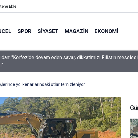
itene Ekle
NCEL
SPOR
SIYASET
MAGAZIN
EKONOMI
idan: "Körfez'de devam eden savaş dikkatimizi Filistin meseles
ı"
işlerinde yol kenarlarındaki otlar temizleniyor
Gü