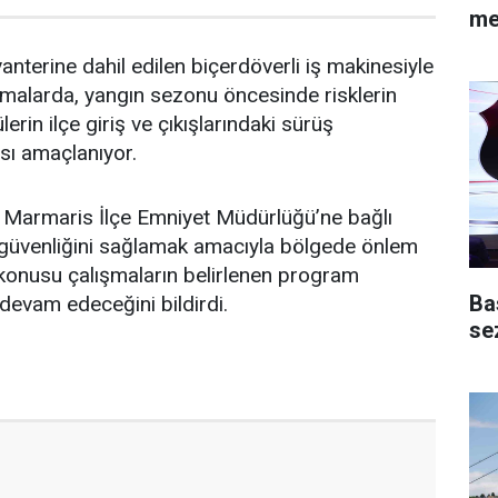
me
nterine dahil edilen biçerdöverli iş makinesiyle
ışmalarda, yangın sezonu öncesinde risklerin
erin ilçe giriş ve çıkışlarındaki sürüş
ası amaçlanıyor.
a Marmaris İlçe Emniyet Müdürlüğü’ne bağlı
ol güvenliğini sağlamak amacıyla bölgede önlem
öz konusu çalışmaların belirlenen program
Ba
e devam edeceğini bildirdi.
se