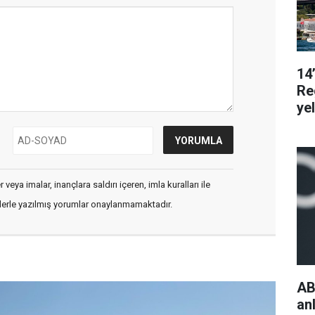
14
Re
ye
veya imalar, inançlara saldırı içeren, imla kuralları ile
flerle yazılmış yorumlar onaylanmamaktadır.
AB
an