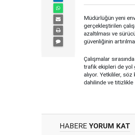
Müdürlüğün yeni enva
gerçekleştirilen çal
azaltılması ve sürücül
güvenliğinin artırılm
Çalışmalar sırasınd
trafik ekipleri de y
alıyor. Yetkililer, s
dahilinde ve titizlikl
HABERE
YORUM KAT