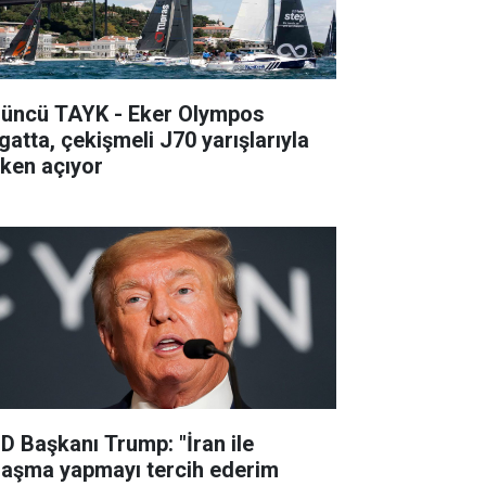
’üncü TAYK - Eker Olympos
gatta, çekişmeli J70 yarışlarıyla
lken açıyor
D Başkanı Trump: "İran ile
laşma yapmayı tercih ederim