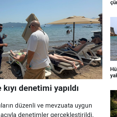
çü
is
Hü
ya
 kıyı denetimi yapıldı
ıların düzenli ve mevzuata uygun
cıyla denetimler gerçekleştirildi.