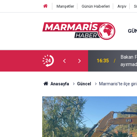
Manşetler
Günün Haberleri
Arşiv
S
GÜ
Bakan F
fa Pekpak son yolculuğuna uğurlandı
24
16:35
ayırmad
Anasayfa
Güncel
Marmaris’te ilçe gir