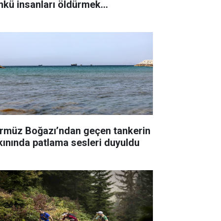
nkü insanları öldürmek
temiyorum"
rmüz Boğazı’ndan geçen tankerin
kınında patlama sesleri duyuldu