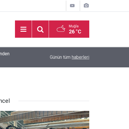
Muğla
26 °C
inden
16:32
Basketbol Süper Ligi’nde yeni sezonun fikstür k
Günün tüm
haberleri
ncel