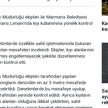
 Müdürlüğü ekipleri ile Marmaris Belediyesi
Ka
aris Limanı’nda kıyı kullanımına yönelik kontrol
ke
timlerde özellikle sahil işletmelerinde bulunan
lan mesafeleri incelendi. Ekipler, kıyı alanlarının
nımını engellemeyecek şekilde düzenlenmesi
 kontrol etti.
 Müdürlüğü ekipleri tarafından yapılan
zlongların denizden en az 3 metre mesafede
belirtildi. Denetimlerde bu mesafeye uyulup
Sa
rafından yerinde kontrol edildi. Ayrıca kıyıların
ay
alanları olduğuna dikkat çekilirken, sahil
re
lenen kurallara uygun hareket etmesinin önemine