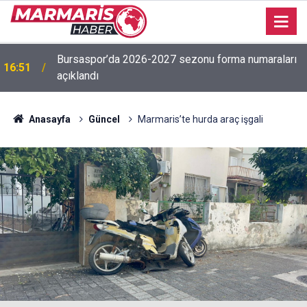
İşitme Engelliler Genç Kız Futsal Milli Takımı,
16:50
Bilecik’te kampa girdi
Anasayfa
Güncel
Marmaris’te hurda araç işgali