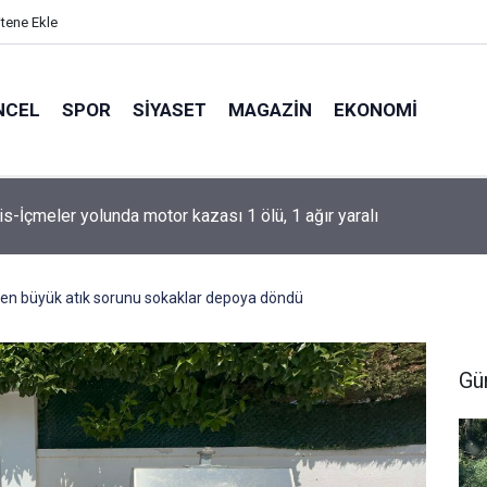
itene Ekle
NCEL
SPOR
SIYASET
MAGAZIN
EKONOMI
s’te çadır kullanıcıları yasak dinlemiyor
en büyük atık sorunu sokaklar depoya döndü
Gü