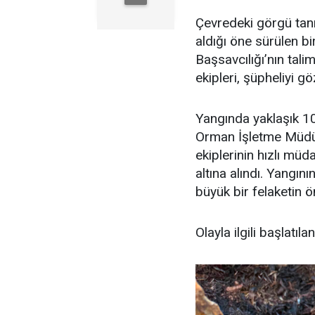
Çevredeki görgü tanı
aldığı öne sürülen b
Başsavcılığı’nın tal
ekipleri, şüpheliyi gö
Yangında yaklaşık 1
Orman İşletme Müdürlü
ekiplerinin hızlı mü
altına alındı. Yangı
büyük bir felaketin ö
Olayla ilgili başlatı