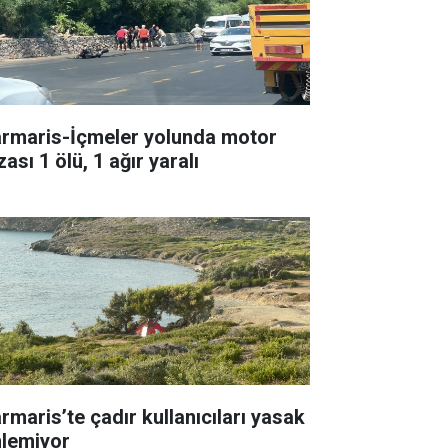
rmaris-İçmeler yolunda motor
ası 1 ölü, 1 ağır yaralı
rmaris’te çadır kullanıcıları yasak
nlemiyor