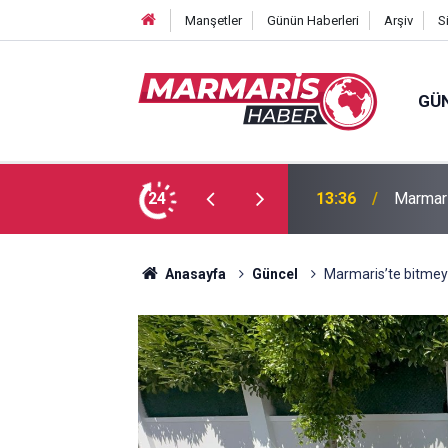
Manşetler
Günün Haberleri
Arşiv
S
GÜ
azası 1 ölü, 1 ağır yaralı
24
11:41
Marmari
Anasayfa
Güncel
Marmaris’te bitmey