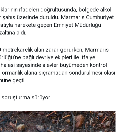
klarının ifadeleri doğrultusunda, bölgede alkol
ir şahıs üzerinde duruldu. Marmaris Cumhuriyet
imatıyla harekete geçen Emniyet Müdürlüğü
zaltına aldı.
0 metrekarelik alan zarar görürken, Marmaris
ğü’ne bağlı devriye ekipleri ile itfaiye
dahalesi sayesinde alevler büyümeden kontrol
nın ormanlık alana sıçramadan söndürülmesi olası
nüne geçti.
lan soruşturma sürüyor.