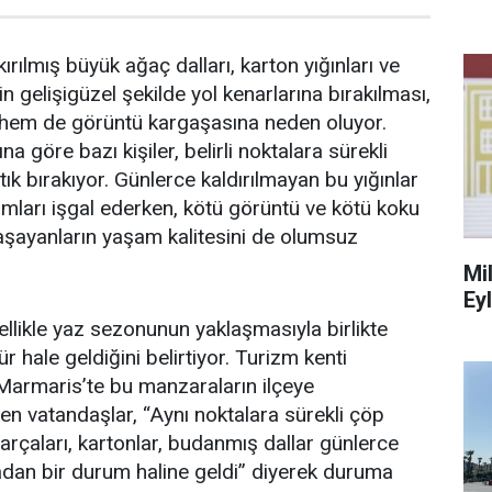
kırılmış büyük ağaç dalları, karton yığınları ve
in gelişigüzel şekilde yol kenarlarına bırakılması,
e hem de görüntü kargaşasına neden oluyor.
a göre bazı kişiler, belirli noktalara sürekli
tık bırakıyor. Günlerce kaldırılmayan bu yığınlar
ları işgal ederken, kötü görüntü ve kötü koku
aşayanların yaşam kalitesini de olumsuz
Mi
Ey
ellikle yaz sezonunun yaklaşmasıyla birlikte
 hale geldiğini belirtiyor. Turizm kenti
 Marmaris’te bu manzaraların ilçeye
en vatandaşlar, “Aynı noktalara sürekli çöp
parçaları, kartonlar, budanmış dallar günlerce
ıradan bir durum haline geldi” diyerek duruma