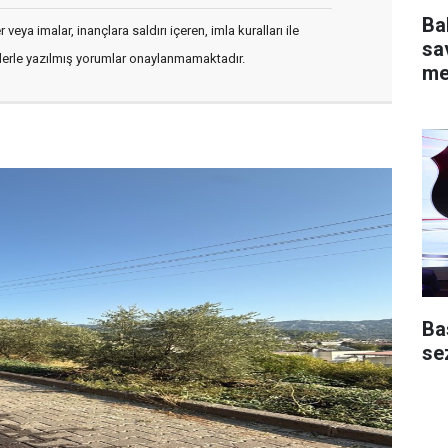
Ba
veya imalar, inançlara saldırı içeren, imla kuralları ile
sav
flerle yazılmış yorumlar onaylanmamaktadır.
me
Ba
se