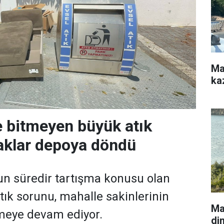
Ma
kaz
 bitmeyen büyük atık
aklar depoya döndü
n süredir tartışma konusu olan
tık sorunu, mahalle sakinlerinin
Ma
tmeye devam ediyor.
di