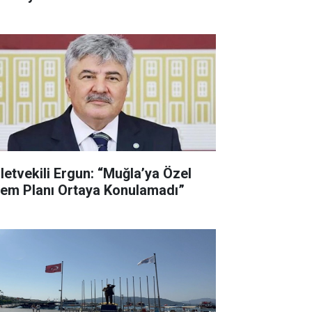
lletvekili Ergun: “Muğla’ya Özel
lem Planı Ortaya Konulamadı”