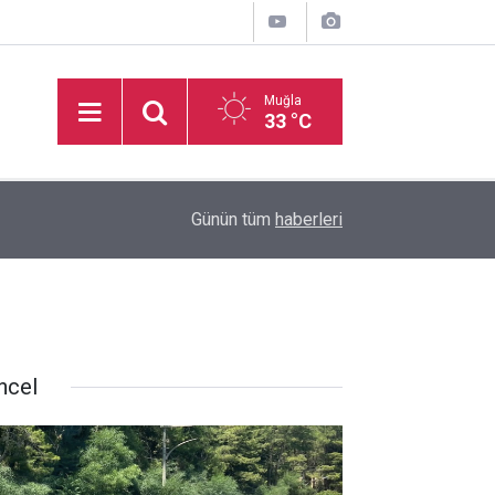
Muğla
33 °C
11:11
Milletvekili Ergun: “Muğla’ya Özel Eylem Planı 
Günün tüm
haberleri
ncel