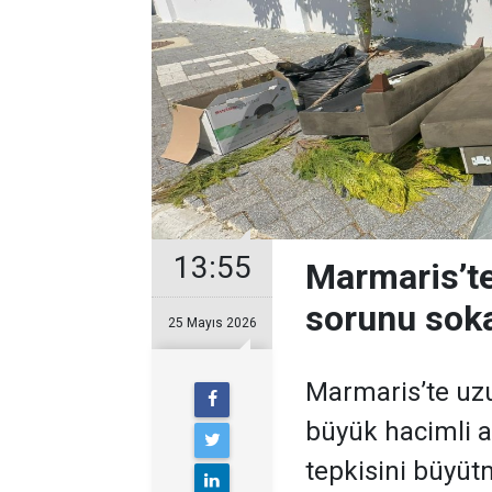
13:55
Marmaris’te
sorunu sok
25 Mayıs 2026
Marmaris’te uzu
büyük hacimli a
tepkisini büyü