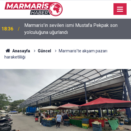
Bakan Fidan: "Körfez'de devam eden savaş
16:35
dikkatimizi Filistin meselesinden ayırmadı"
Anasayfa
Güncel
Marmaris’te akşam pazarı
haraketliliği