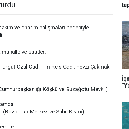
yurdu.
tep
ha
 bakım ve onarım çalışmaları nedeniyle
i.
k mahalle ve saatler:
(Turgut Özal Cad., Piri Reis Cad., Fevzi Çakmak
İç
(Cumhurbaşkanlığı Köşkü ve Buzağotu Mevkii)
şamba
i (Bozburun Merkez ve Sahil Kısmı)
şembe