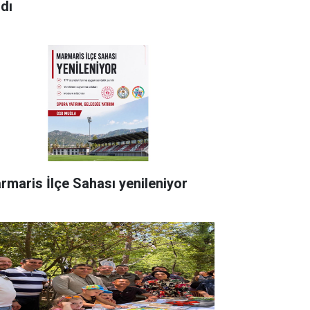
ldı
rmaris İlçe Sahası yenileniyor