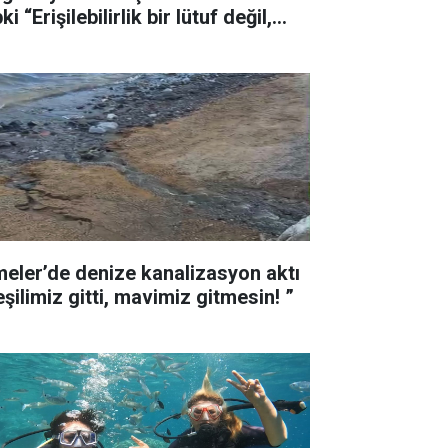
ki “Erişilebilirlik bir lütuf değil,
ktır”
meler’de denize kanalizasyon aktı
“Yeşilimiz gitti, mavimiz gitmesin! ”