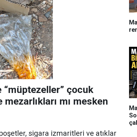
Ma
re
 “müptezeller” çocuk
ve mezarlıkları mı mesken
Mar
So
çal
poşetler, sigara izmaritleri ve atıklar