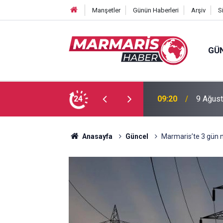
Manşetler
Günün Haberleri
Arşiv
S
GÜ
Akyaka 
rumları
24
22:03
“Erişileb
Anasayfa
Güncel
Marmaris’te 3 gün n