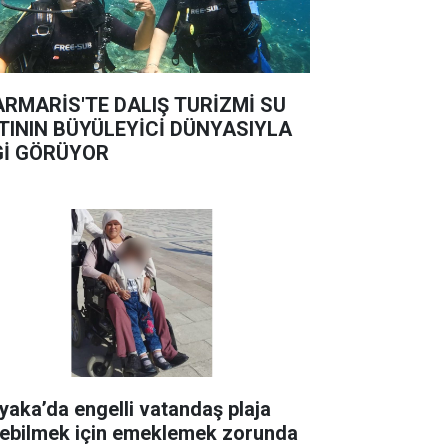
RMARİS'TE DALIŞ TURİZMİ SU
TININ BÜYÜLEYİCİ DÜNYASIYLA
Gİ GÖRÜYOR
yaka’da engelli vatandaş plaja
rebilmek için emeklemek zorunda