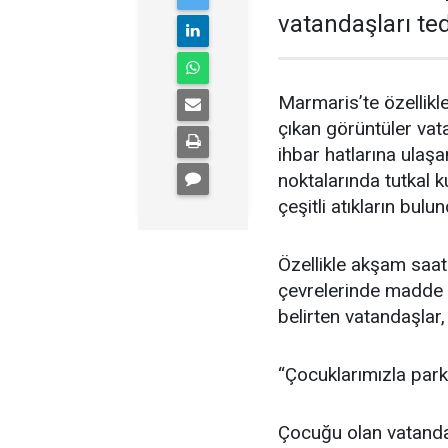
vatandaşları ted
Marmaris’te özellikl
çıkan görüntüler vat
ihbar hatlarına ulaşa
noktalarında tutkal ku
çeşitli atıkların bul
Özellikle akşam saat
çevrelerinde madde k
belirten vatandaşlar, 
“Çocuklarımızla par
Çocuğu olan vatandaş