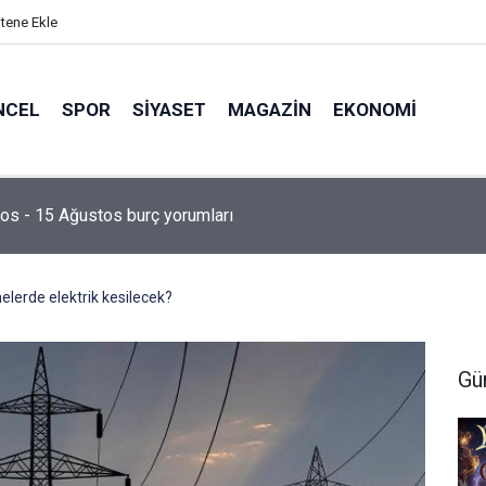
itene Ekle
NCEL
SPOR
SIYASET
MAGAZIN
EKONOMI
Plajı’nda engelli birey mağduriyetine Başkan Hasar’dan tepki
ilirlik bir lütuf değil, haktır”
elerde elektrik kesilecek?
Gü