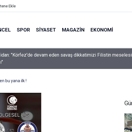
itene Ekle
NCEL
SPOR
SIYASET
MAGAZIN
EKONOMI
idan: "Körfez'de devam eden savaş dikkatimizi Filistin meseles
ı"
n bu yana ilk !
Gü