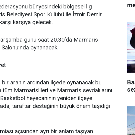
me
ederasyonu bünyesindeki bölgesel lig
 Belediyesi Spor Kulübü ile İzmir Demir
karşı karşıya gelecek.
Çarşamba günü saat 20.30’da Marmaris
r Salonu’nda oynanacak.
vet
Ba
un bir aranın ardından ilçede oynanacak bu
se
 tüm Marmarislileri ve Marmaris sevdalılarını
. Basketbol heyecanının yeniden ilçeye
ada, taraftar desteğinin büyük önem taşıdığı
iası açısından ayrı bir anlam taşıyan