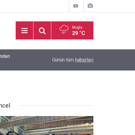
Muğla
29 °C
inden
16:32
Basketbol Süper Ligi’nde yeni sezonun fikstür k
Günün tüm
haberleri
ncel