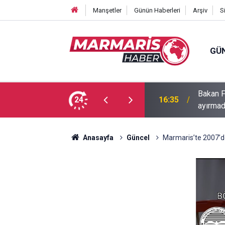
Manşetler
Günün Haberleri
Arşiv
S
GÜ
Bakan F
fa Pekpak son yolculuğuna uğurlandı
24
16:35
ayırmad
Anasayfa
Güncel
Marmaris’te 2007’de