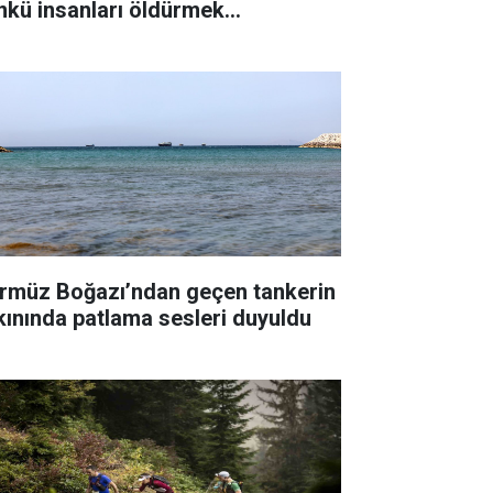
nkü insanları öldürmek
temiyorum"
rmüz Boğazı’ndan geçen tankerin
kınında patlama sesleri duyuldu