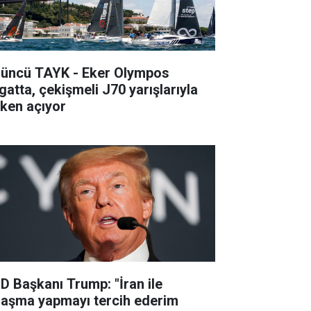
’üncü TAYK - Eker Olympos
gatta, çekişmeli J70 yarışlarıyla
lken açıyor
D Başkanı Trump: "İran ile
laşma yapmayı tercih ederim