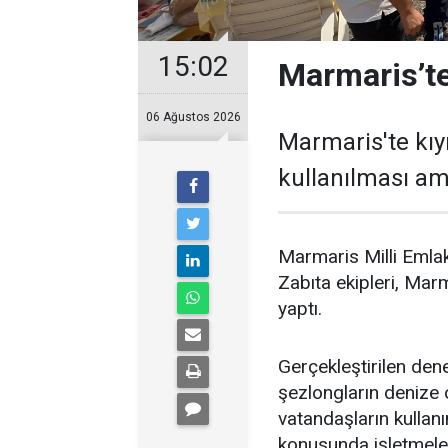
15:02
Marmaris’te
06 Ağustos 2026
Marmaris'te kıy
kullanılması ama
Marmaris Milli Emlak
Zabıta ekipleri, Marm
yaptı.
Gerçekleştirilen dene
şezlongların denize o
vatandaşların kulla
konusunda işletmeleri