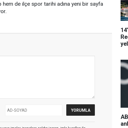
hem de ilçe spor tarihi adına yeni bir sayfa
or.
14
Re
ye
AB
an