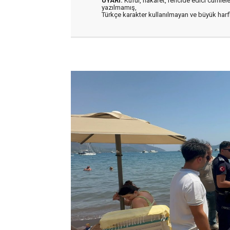
UYARI:
Küfür, hakaret, rencide edici cümleler 
yazılmamış,
Türkçe karakter kullanılmayan ve büyük har