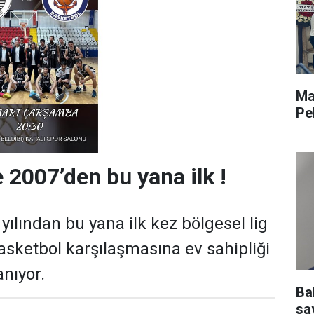
Ma
Pe
 2007’den bu yana ilk !
ılından bu yana ilk kez bölgesel lig
asketbol karşılaşmasına ev sahipliği
nıyor.
Ba
sav