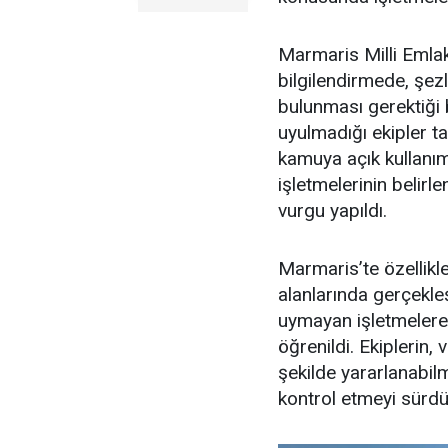
Marmaris Milli Emlak
bilgilendirmede, şe
bulunması gerektiği 
uyulmadığı ekipler ta
kamuya açık kullanım 
işletmelerinin belir
vurgu yapıldı.
Marmaris’te özellikl
alanlarında gerçekle
uymayan işletmelere 
öğrenildi. Ekiplerin,
şekilde yararlanabilme
kontrol etmeyi sürdür