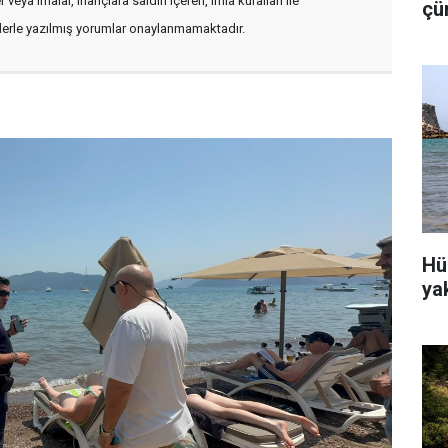
veya imalar, inançlara saldırı içeren, imla kuralları ile
çü
is
flerle yazılmış yorumlar onaylanmamaktadır.
Hü
ya