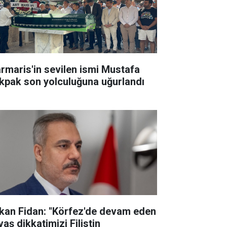
rmaris'in sevilen ismi Mustafa
kpak son yolculuğuna uğurlandı
kan Fidan: "Körfez'de devam eden
aş dikkatimizi Filistin