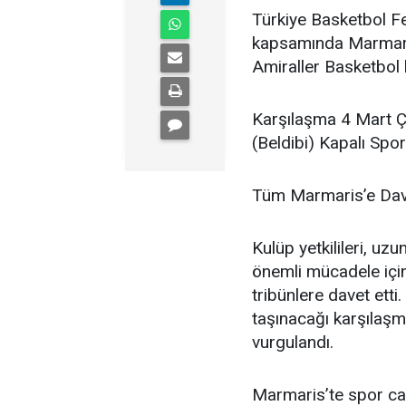
Türkiye Basketbol F
kapsamında Marmaris
Amiraller Basketbol 
Karşılaşma 4 Mart 
(Beldibi) Kapalı Spo
Tüm Marmaris’e Da
Kulüp yetkilileri, uz
önemli mücadele için
tribünlere davet etti
taşınacağı karşılaşm
vurgulandı.
Marmaris’te spor cam