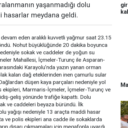
aralanmanın yaşanmadığı dolu
gi
ka
i hasarlar meydana geldi.
 devam eden aralıklı kuvvetli yağmur saat 23.15
döndü. Nohut büyüklüğünde 20 dakika boyunca
 nedeniyle sokak ve caddeler de yoğun su
 İçmeler Mahallesi, İçmeler-Turunç ile Asparan-
arasındaki Karayolu’nda yazın yanan orman
ıplak kalan dağ eteklerinden inen çamurlu sular
Dağlardan düşen kaya parçaları nedeniyle yol
Ma
is ekipleri, Marmaris-İçmeler, İçmeler-Turunç ve
diş-geliş yönünde trafiğe kapattı. Dolu
kak ve caddeleri beyaza büründü. İlk
olu yağışı nedeniyle 13 araçta maddi hasar
a ve polis ekipleri ana cadde ile sokaklarda
rın dışarı çıkmamaları için megafonla uyardı.