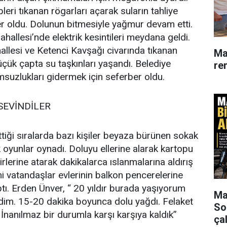
pleri tıkanan rögarları açarak suların tahliye
er oldu. Dolunun bitmesiyle yağmur devam etti.
hallesi’nde elektrik kesintileri meydana geldi.
hallesi ve Ketenci Kavşağı civarında tıkanan
Ma
üçük çapta su taşkınları yaşandı. Belediye
re
msuzlukları gidermek için seferber oldu.
SEVİNDİLER
tiği sıralarda bazı kişiler beyaza bürünen sokak
 oyunlar oynadı. Doluyu ellerine alarak kartopu
birlerine atarak dakikalarca ıslanmalarına aldırış
 vatandaşlar evlerinin balkon pencerelerine
tı. Erden Ünver, “ 20 yıldır burada yaşıyorum
Mar
dim. 15-20 dakika boyunca dolu yağdı. Felaket
So
. İnanılmaz bir durumla karşı karşıya kaldık”
çal