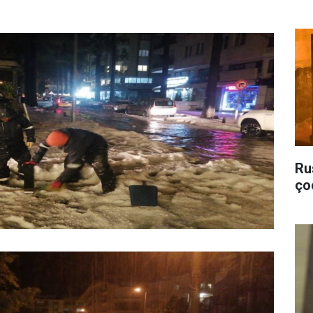
Ru
ço