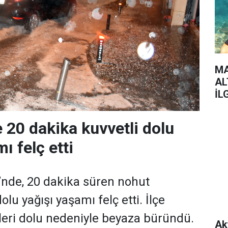
MA
AL
İL
 20 dakika kuvvetli dolu
ı felç etti
’nde, 20 dakika süren nohut
u yağışı yaşamı felç etti. İlçe
eri dolu nedeniyle beyaza büründü.
Ak