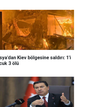
sya'dan Kiev bölgesine saldırı: 1'i
cuk 3 ölü