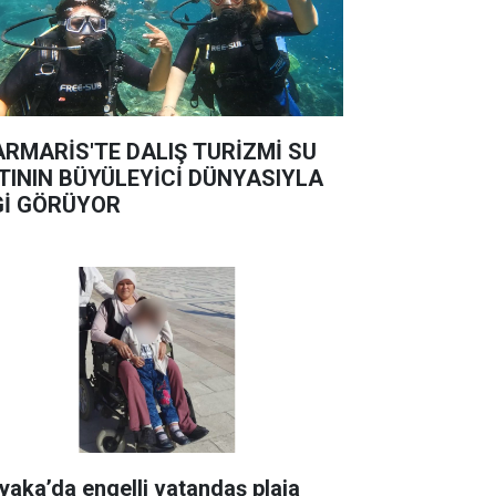
RMARİS'TE DALIŞ TURİZMİ SU
TININ BÜYÜLEYİCİ DÜNYASIYLA
Gİ GÖRÜYOR
yaka’da engelli vatandaş plaja