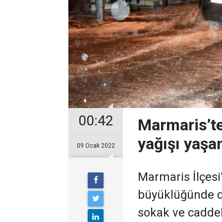
00:42
Marmaris’te
yağışı yaşam
09 Ocak 2022
Marmaris İlçesi
büyüklüğünde dol
sokak ve caddel