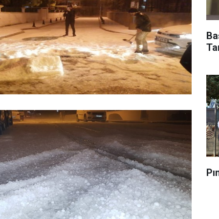
Ba
Ta
Pı