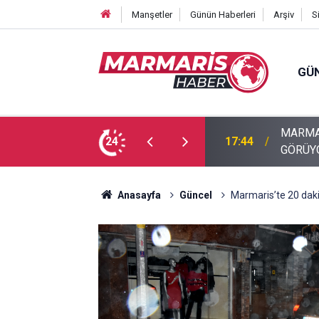
Manşetler
Günün Haberleri
Arşiv
S
GÜ
U ALTININ BÜYÜLEYİCİ DÜNYASIYLA İLGİ
24
17:40
Akyaka’
Anasayfa
Güncel
Marmaris’te 20 dakik