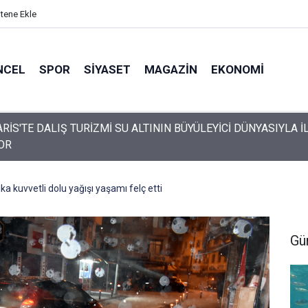
itene Ekle
NCEL
SPOR
SIYASET
MAGAZIN
EKONOMI
da engelli vatandaş plaja girebilmek için emeklemek zorunda kal
a kuvvetli dolu yağışı yaşamı felç etti
Gü