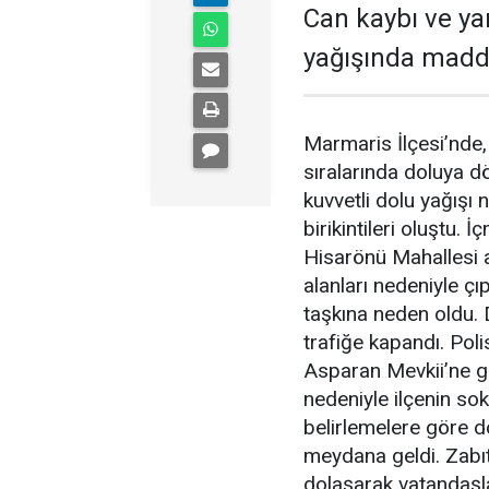
Can kaybı ve y
yağışında madd
Marmaris İlçesi’nde,
sıralarında doluya 
kuvvetli dolu yağışı
birikintileri oluştu.
Hisarönü Mahallesi 
alanları nedeniyle ç
taşkına neden oldu. 
trafiğe kapandı. Pol
Asparan Mevkii’ne gi
nedeniyle ilçenin so
belirlemelere göre d
meydana geldi. Zabıt
dolaşarak vatandaşla