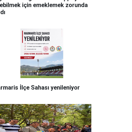
rebilmek için emeklemek zorunda
ldı
rmaris İlçe Sahası yenileniyor