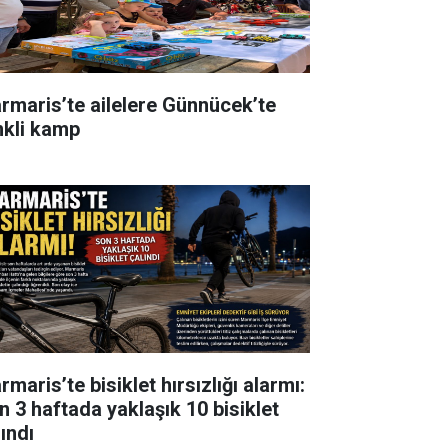
rmaris’te ailelere Günnücek’te
nkli kamp
maris’te bisiklet hırsızlığı alarmı:
n 3 haftada yaklaşık 10 bisiklet
ındı