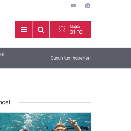
Muğla
31 °C
dı
17:11
Marmaris İlçe Sahası yenileniyor
Günün tüm
haberleri
ncel