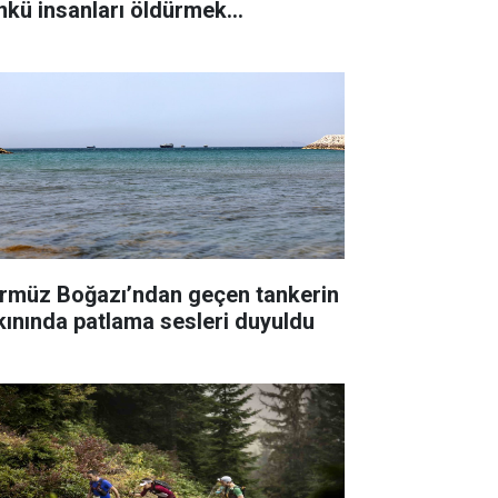
nkü insanları öldürmek
temiyorum"
rmüz Boğazı’ndan geçen tankerin
kınında patlama sesleri duyuldu