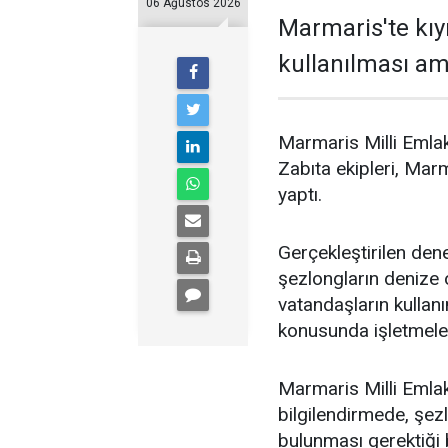
06 Ağustos 2026
Marmaris'te kıy
kullanılması ama
Marmaris Milli Emlak
Zabıta ekipleri, Marm
yaptı.
Gerçekleştirilen dene
şezlongların denize o
vatandaşların kulla
konusunda işletmeleri
Marmaris Milli Emlak
bilgilendirmede, şe
bulunması gerektiği 