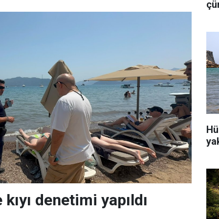
çü
is
Hü
ya
 kıyı denetimi yapıldı