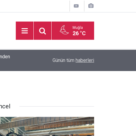
Muğla
26 °C
inden
16:32
Basketbol Süper Ligi’nde yeni sezonun fikstür k
Günün tüm
haberleri
ncel