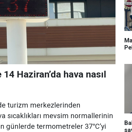
Ma
Pe
 14 Haziran’da hava nasıl
zde turizm merkezlerinden
a sıcaklıkları mevsim normallerinin
Ba
Son günlerde termometreler 37°C’yi
sav