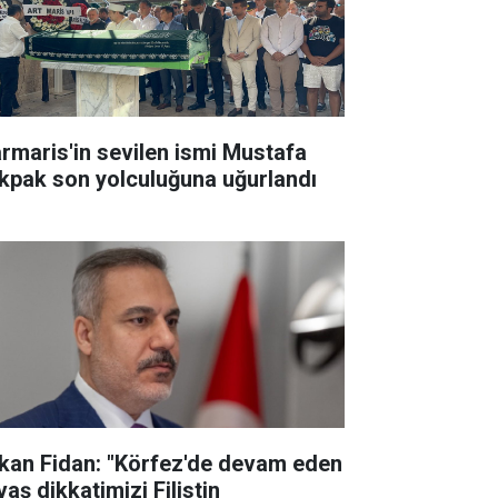
rmaris'in sevilen ismi Mustafa
kpak son yolculuğuna uğurlandı
kan Fidan: "Körfez'de devam eden
aş dikkatimizi Filistin