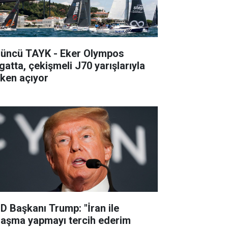
’üncü TAYK - Eker Olympos
gatta, çekişmeli J70 yarışlarıyla
lken açıyor
D Başkanı Trump: "İran ile
laşma yapmayı tercih ederim