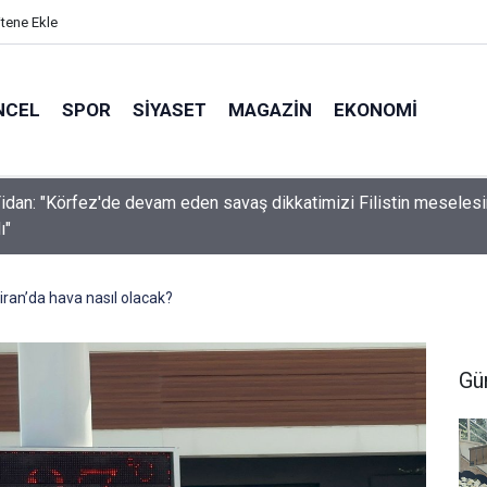
itene Ekle
NCEL
SPOR
SIYASET
MAGAZIN
EKONOMI
idan: "Körfez'de devam eden savaş dikkatimizi Filistin meseles
ı"
ran’da hava nasıl olacak?
Gü