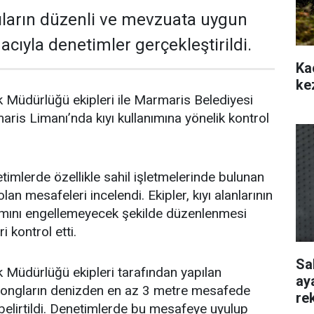
ıların düzenli ve mevzuata uygun
cıyla denetimler gerçekleştirildi.
Ka
ke
 Müdürlüğü ekipleri ile Marmaris Belediyesi
aris Limanı’nda kıyı kullanımına yönelik kontrol
timlerde özellikle sahil işletmelerinde bulunan
lan mesafeleri incelendi. Ekipler, kıyı alanlarının
nımını engellemeyecek şekilde düzenlenmesi
 kontrol etti.
Sa
 Müdürlüğü ekipleri tarafından yapılan
ay
zlongların denizden en az 3 metre mesafede
re
belirtildi. Denetimlerde bu mesafeye uyulup