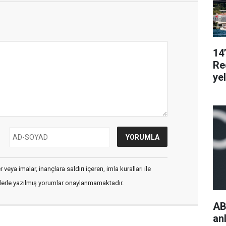
14
Re
ye
veya imalar, inançlara saldırı içeren, imla kuralları ile
flerle yazılmış yorumlar onaylanmamaktadır.
AB
an