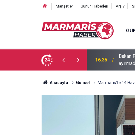
Manşetler
Günün Haberleri
Arşiv
S
GÜ
Bakan F
fa Pekpak son yolculuğuna uğurlandı
24
16:35
ayırmad
Anasayfa
Güncel
Marmaris’te 14 Hazi