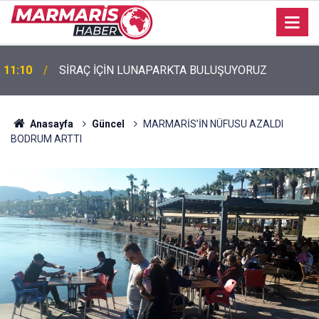
11:10
SİRAÇ İÇİN LUNAPARKTA BULUŞUYORUZ
11:03
Yollar yenilendi, eski direkler yerinde kaldı
Anasayfa
Güncel
MARMARİS’İN NÜFUSU AZALDI
BODRUM ARTTI