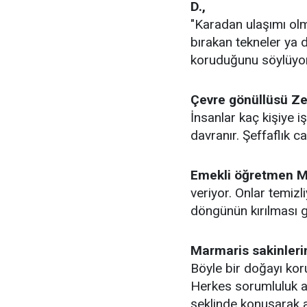
D.,
"Karadan ulaşımı ol
bırakan tekneler ya 
koruduğunu söylüyor
Çevre gönüllüsü Ze
İnsanlar kaç kişiye i
davranır. Şeffaflık cay
Emekli öğretmen M
veriyor. Onlar temizli
döngünün kırılması g
Marmaris sakinlerin
Böyle bir doğayı kor
Herkes sorumluluk al
şeklinde konuşarak ar