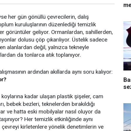
me
e her gün gönüllü çevrecilerin, dalış
 toplum kuruluşlarının düzenlediği temizlik
er görüntüler geliyor. Ormanlardan, sahillerden,
yonlar dolusu çöp çıkarılıyor. Üstelik sadece
ilen alanlardan değil, yalnızca tekneyle
ylardan da tonlarca atık toplanıyor.
lışmasının ardından akıllarda aynı soru kalıyor:
or?
Ba
se
 koylarına kadar ulaşan plastik şişeler, cam
rı, bebek bezleri, teknelerden bırakıldığı
ar ve hatta eski mobilyalar nasıl oluyor da
aşınıyor? Her temizlik etkinliğinde aynı
çevreyi kirletenlere yönelik denetimlerin ve