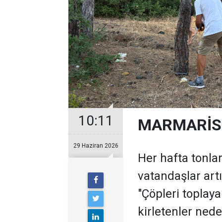
10:11
MARMARİS'
29 Haziran 2026
Her hafta tonla
vatandaşlar art
"Çöpleri toplaya
kirletenler nede