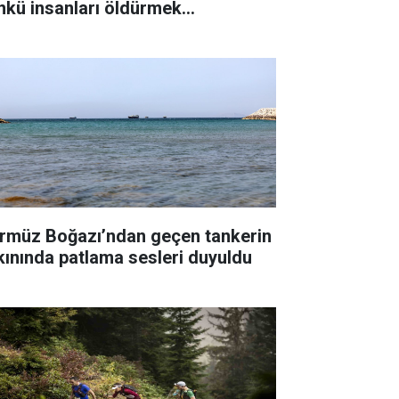
nkü insanları öldürmek
temiyorum"
rmüz Boğazı’ndan geçen tankerin
kınında patlama sesleri duyuldu