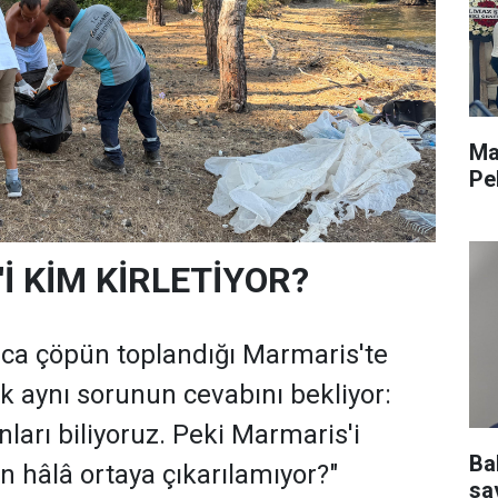
Ma
Pe
İ KİM KİRLETİYOR?
rca çöpün toplandığı Marmaris'te
ık aynı sorunun cevabını bekliyor:
nları biliyoruz. Peki Marmaris'i
Ba
n hâlâ ortaya çıkarılamıyor?"
sav