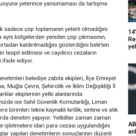
muoyuna yeterince yansımaması da tartışma
tık sadece çöp toplamanın yeterli olmadığını
14
a aynı bölgelerden yeniden çöp çıkmasının,
Re
rtadan kaldırılmadığını gösterdiğini belirten
ye
rin tespit edilmesi ve caydırıcı cezaların
i ifade ediyor.
netimleri belediye zabıta ekipleri, İlçe Emniyet
Muğla Çevre, Şehircilik ve İklim Değişikliği İl
arklar ekiplerinin yetki alanlarında
enizde ise Sahil Güvenlik Komutanlığı, Liman
vre birimleri tekne kaynaklı kirlilik, sintine ve atık
arda denetim yapıyor. Yetkililer zaman zaman
AB
 ve işletmelere idari para cezası uygulandığını
an
şlar yapılan denetimlerin sonuçlarının düzenli