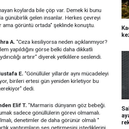
mayan koylarda bile çöp var. Demek ki bunu
da günübirlik gelen insanlar. Herkes çevreyi
 ama görüntü ortada" şeklinde konuştu.
Ka
ke
hra A.
"Ceza kesiliyorsa neden açıklanmıyor?
şlem yapıldığını görse belki daha dikkatli
dırıcılığı artırır" diyerek yetkililere seslendi.
ustafa E.
"Gönüllüler yıllardır aynı mücadeleyi
yor, birileri ertesi gün yeniden kirletiyor bu
erekiyor" dedi.
den Elif T.
"Marmaris dünyanın göz bebeği.
Sa
umak sadece gönüllülerin görevi olmamalı.
ay
malı, denetimler de daha görünür olmalı "
re
tık yaptırımların ses getirmesini istediklerini