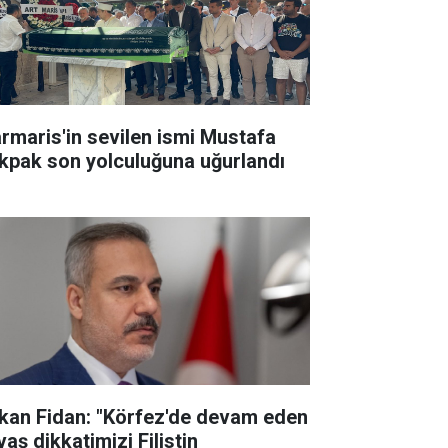
rmaris'in sevilen ismi Mustafa
kpak son yolculuğuna uğurlandı
kan Fidan: "Körfez'de devam eden
aş dikkatimizi Filistin