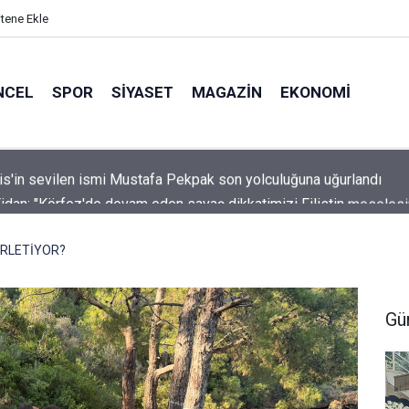
itene Ekle
NCEL
SPOR
SIYASET
MAGAZIN
EKONOMI
idan: "Körfez'de devam eden savaş dikkatimizi Filistin meseles
ı"
İRLETİYOR?
Gü