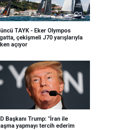
’üncü TAYK - Eker Olympos
gatta, çekişmeli J70 yarışlarıyla
lken açıyor
D Başkanı Trump: "İran ile
laşma yapmayı tercih ederim