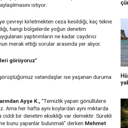
çü
ylaşılmasını istiyor.
is
iye çevreyi kirletmekten ceza kesildiği, kaç tekne
dığı, hangi bölgelerde yoğun denetim
 uygulanan yaptırımların ne kadar caydırıcı
n merak ettiği sorular arasında yer alıyor.
leri görüyoruz"
Hü
 görüştüğümüz vatandaşlar ise yaşanan duruma
ya
rından Ayşe K.,
"Temizlik yapan gönüllülere
z. Ama her hafta aynı koylardan aynı miktarda
ciddi bir denetim eksikliği var demektir. Sürekli
ine bunu yapanlar bulunmalı" derken
Mehmet