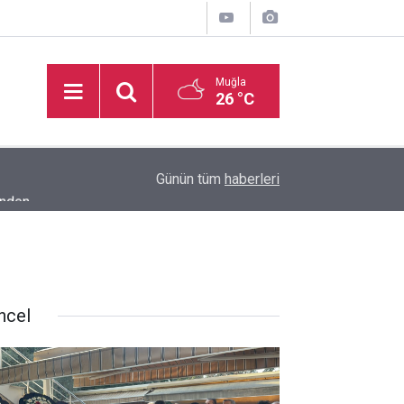
Muğla
26 °C
inden
16:32
Basketbol Süper Ligi’nde yeni sezonun fikstür k
Günün tüm
haberleri
ncel