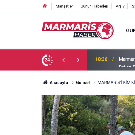
Manşetler
Günün Haberleri
Arşiv
S
GÜ
Bakan F
fa Pekpak son yolculuğuna uğurlandı
24
16:35
ayırmad
Anasayfa
Güncel
MARMARİS'İ KİM K