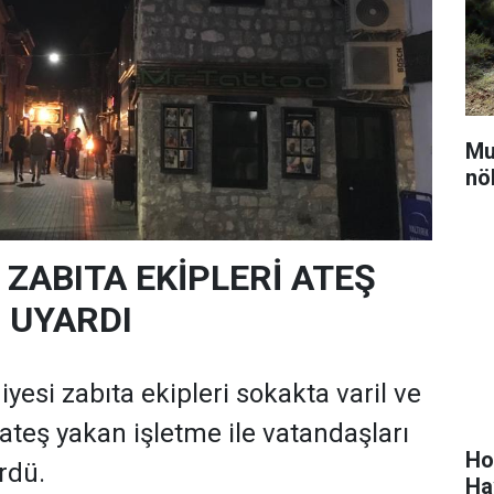
Mu
nö
ZABITA EKİPLERİ ATEŞ
 UYARDI
esi zabıta ekipleri sokakta varil ve
a ateş yakan işletme ile vatandaşları
Ho
rdü.
Ha