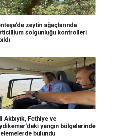
nteşe’de zeytin ağaçlarında
rticillium solgunluğu kontrolleri
ıldı
li Akbıyık, Fethiye ve
ydikemer’deki yangın bölgelerinde
celemelerde bulundu