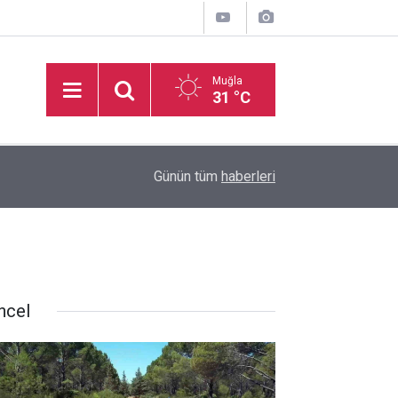
Muğla
31 °C
11:49
Muğlaspor, Sarıyer maçının hazırlıklarını sürdürü
Günün tüm
haberleri
ncel