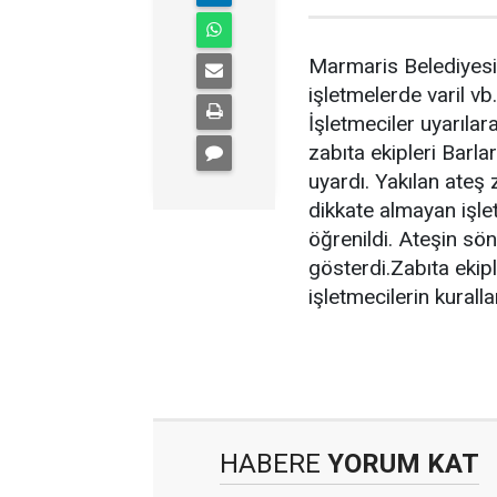
Marmaris Belediyesi
işletmelerde varil vb
İşletmeciler uyarıla
zabıta ekipleri Barla
uyardı. Yakılan ateş 
dikkate almayan işle
öğrenildi. Ateşin sö
gösterdi.Zabıta ekipl
işletmecilerin kurall
HABERE
YORUM KAT