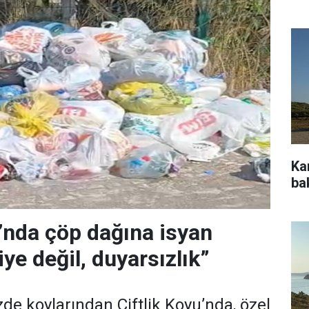
Ka
ba
u’nda çöp dağına isyan
ye değil, duyarsızlık”
de koylarından Çiftlik Koyu’nda, özel