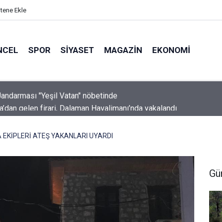
itene Ekle
NCEL
SPOR
SIYASET
MAGAZIN
EKONOMI
a’dan gelen firari, Dalaman Havalimanı’nda yakalandı
EKİPLERİ ATEŞ YAKANLARI UYARDI
Gü