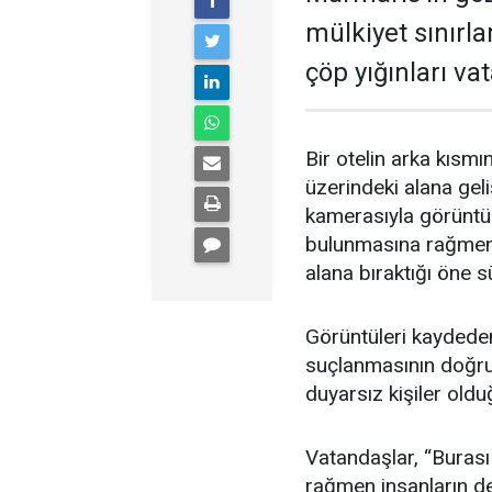
mülkiyet sınırl
çöp yığınları va
Bir otelin arka kısmı
üzerindeki alana geli
kamerasıyla görüntül
bulunmasına rağmen b
alana bıraktığı öne s
Görüntüleri kaydeden 
suçlanmasının doğru 
duyarsız kişiler oldu
Vatandaşlar, “Burası
rağmen insanların de