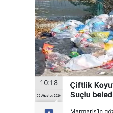
10:18
Çiftlik Koy
Suçlu beledi
06 Ağustos 2026
Marmaris’in göz