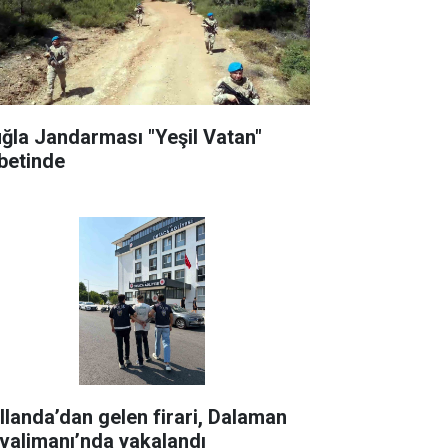
ğla Jandarması "Yeşil Vatan"
betinde
llanda’dan gelen firari, Dalaman
valimanı’nda yakalandı