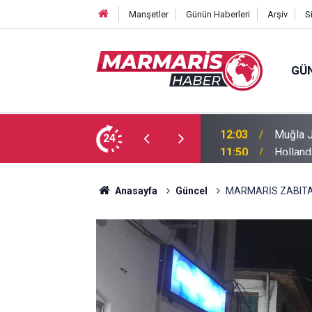
Manşetler
Günün Haberleri
Arşiv
S
GÜ
 nöbetinde
24
11:50
Holland
Anasayfa
Güncel
MARMARİS ZABITA 