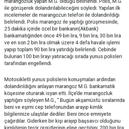
marangozluk yapan M.G. olduğu belirlendi. Polis, M.G.
ile görüşerek dolandırılabileceğini söyledi. Yapılan ilk
incelemeler de marangozun telefon ile dolandırıldığı
belirlendi. Polis marangoz ile yaptığı görüşmesinde,
25 dakika içinde özel bir bankanın(Akbank)
bankamatiğinden önce 49 bin lira, 9 bin lira, 30 bin lira
ve en son 2 bin lira olmak üzere 4 defa havale işlemi
yapıp toplam 90 bin lira yatırdığı belirlendi. Cebinde
bulunan 100 bin lirayı yatıracağı sırada yunus polisleri
tarafından engellendi.
Motosikletli yunus polislerin konuşmaları ardından
dolandırıldığını anlayan marangoz M.G. bankamatik
köşesine oturarak isyan etti. İlçe’de marangozluk
yaptığını söyleyen M.G., “ Bugün akşamüstü sıralarında
beni ve eşimi cep telefonundan arayıp kimlik
bilgilerinize ulaştılar dediler. Beni önce emniyete
çağırdılar. Giderken bir kişi arayıp başsavcı olduğunu
kimliğimin terör örgütlerinin eline geçtiğini, 200 bin lira