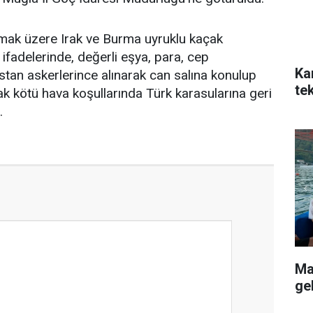
mak üzere Irak ve Burma uyruklu kaçak
ifadelerinde, değerli eşya, para, cep
Ka
istan askerlerince alınarak can salına konulup
te
k kötü hava koşullarında Türk karasularına geri
.
Ma
ge