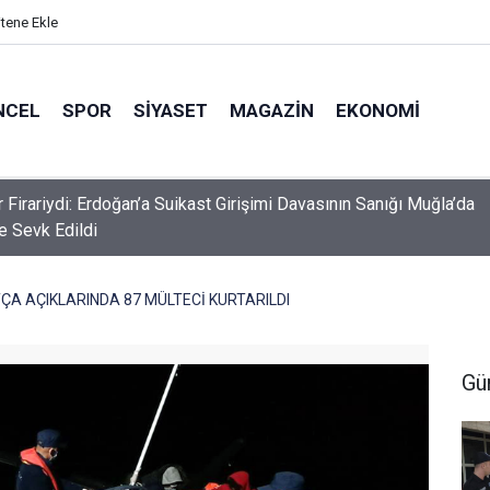
itene Ekle
NCEL
SPOR
SIYASET
MAGAZIN
EKONOMI
endromlu Milli Sporcu Münevver Yılmaz, Marmaris Kaymakamı
 Kaya’yı Ziyaret Etti
A AÇIKLARINDA 87 MÜLTECİ KURTARILDI
Gü