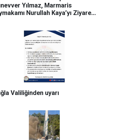
nevver Yılmaz, Marmaris
ymakamı Nurullah Kaya’yı Ziyaret
i
ğla Valiliğinden uyarı