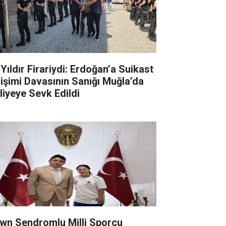
 Yıldır Firariydi: Erdoğan’a Suikast
rişimi Davasının Sanığı Muğla’da
liyeye Sevk Edildi
wn Sendromlu Milli Sporcu