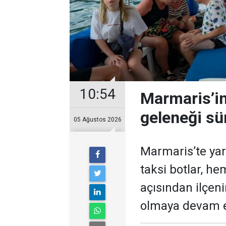
10:54
Marmaris’in 
geleneği sü
05 Ağustos 2026
Marmaris’te yar
taksi botlar, h
açısından ilçeni
olmaya devam e