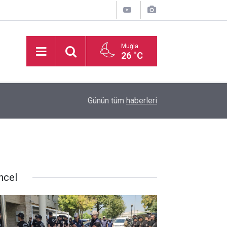
Muğla
26 °C
11:40
Muğla Valiliğinden uyarı
Günün tüm
haberleri
ncel