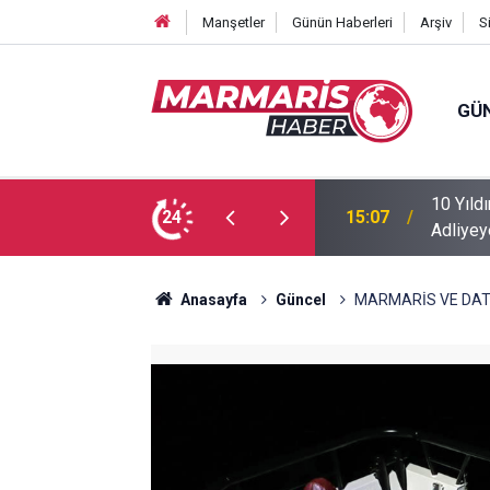
Manşetler
Günün Haberleri
Arşiv
S
GÜ
ikast Girişimi Davasının Sanığı Muğla’da
Down S
24
11:45
Nurullah
Anasayfa
Güncel
MARMARİS VE DATÇ