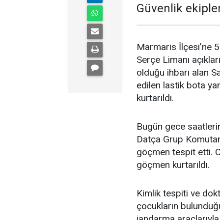
Güvenlik ekipler
Marmaris İlçesi’ne 5
Serçe Limanı açıkları
olduğu ihbarı alan Sa
edilen lastik bota y
kurtarıldı.
Bugün gece saatleri
Datça Grup Komutanlı
göçmen tespit etti. 
göçmen kurtarıldı.
Kimlik tespiti ve dok
çocukların bulunduğ
jandarma araçlarıyla