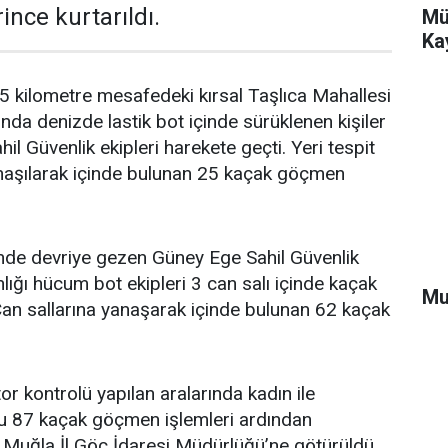
ince kurtarıldı.
Mü
Ka
Ett
5 kilometre mesafedeki kırsal Taşlıca Mahallesi
nda denizde lastik bot içinde sürüklenen kişiler
hil Güvenlik ekipleri harekete geçti. Yeri tespit
anaşılarak içinde bulunan 25 kaçak göçmen
nde devriye gezen Güney Ege Sahil Güvenlik
ğı hücum bot ekipleri 3 can salı içinde kaçak
Mu
Can sallarına yanaşarak içinde bulunan 62 kaçak
tor kontrolü yapılan aralarında kadın ile
u 87 kaçak göçmen işlemleri ardından
 Muğla İl Göç İdaresi Müdürlüğü’ne götürüldü.