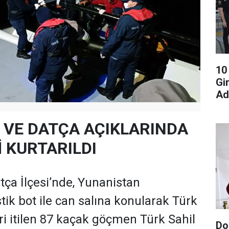
10
Gi
Ad
VE DATÇA AÇIKLARINDA
İ KURTARILDI
ça İlçesi’nde, Yunanistan
tik bot ile can salına konularak Türk
ri itilen 87 kaçak göçmen Türk Sahil
Do