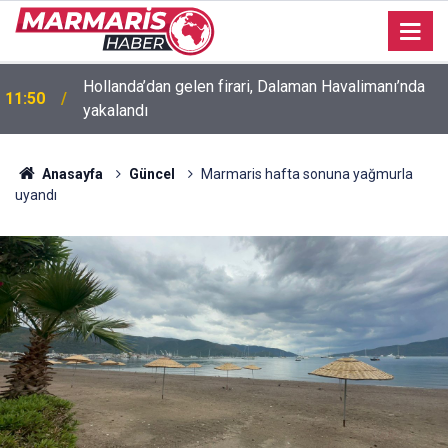
Hollanda’dan gelen firari, Dalaman Havalimanı’nda
11:50
yakalandı
Anasayfa
Güncel
Marmaris hafta sonuna yağmurla
uyandı