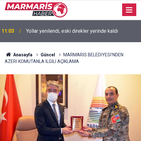
11:03
Yollar yenilendi, eski direkler yerinde kaldı
MARMARİS SİTELER MAHALLES MUHTARI
10:56
GÜLİZAR PEKPAK’IN EŞİ MUSTAFA PEKPAK VEFAT
ETTİ CENAZESİ İKİNDİ NAMAZINDA
Anasayfa
Güncel
MARMARİS BELEDİYESİ’NDEN
AZERİ KOMUTANLA İLGİLİ AÇIKLAMA