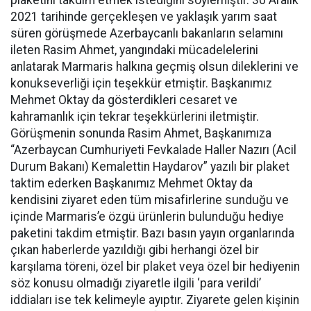
plaketini takdim etmek istediğini söylemiştir. 30 Aralık
2021 tarihinde gerçekleşen ve yaklaşık yarım saat
süren görüşmede Azerbaycanlı bakanların selamını
ileten Rasim Ahmet, yangındaki mücadelelerini
anlatarak Marmaris halkına geçmiş olsun dileklerini ve
konukseverliği için teşekkür etmiştir. Başkanımız
Mehmet Oktay da gösterdikleri cesaret ve
kahramanlık için tekrar teşekkürlerini iletmiştir.
Görüşmenin sonunda Rasim Ahmet, Başkanımıza
“Azerbaycan Cumhuriyeti Fevkalade Haller Nazırı (Acil
Durum Bakanı) Kemalettin Haydarov” yazılı bir plaket
taktim ederken Başkanımız Mehmet Oktay da
kendisini ziyaret eden tüm misafirlerine sunduğu ve
içinde Marmaris’e özgü ürünlerin bulunduğu hediye
paketini takdim etmiştir. Bazı basın yayın organlarında
çıkan haberlerde yazıldığı gibi herhangi özel bir
karşılama töreni, özel bir plaket veya özel bir hediyenin
söz konusu olmadığı ziyaretle ilgili ‘para verildi’
iddiaları ise tek kelimeyle ayıptır. Ziyarete gelen kişinin