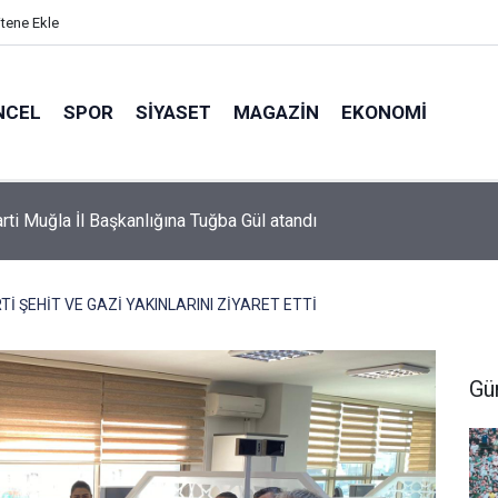
itene Ekle
NCEL
SPOR
SIYASET
MAGAZIN
EKONOMI
or’da 2026-2027 sezonu forma numaraları açıklandı
 ŞEHİT VE GAZİ YAKINLARINI ZİYARET ETTİ
Gü