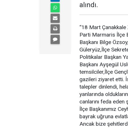
alındı.
“18 Mart Çanakkale 
Parti Marmaris İlçe
Başkanı Bilge Özsoy, 
Güleryüz,İlçe Sekret
Politikalar Başkan Y
Başkanı Ayşegül Uslu
temsilciler,İlçe Genç
gazileri ziyaret etti.
talepler dinlendi, hel
yanlarında oldukları
canlarını feda eden 
İlçe Başkanımız Cey
bayrak uğruna evlatla
Ancak bize şehitlerd