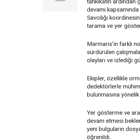
tahkikatın ardından 
devamı kapsamında 
Savcılığı koordinesi
tarama ve yer gösterm
Marmaris’in farklı no
sürdürülen çalışmal
olayları ve izlediği 
Ekipler, özellikle or
dedektörlerle mühimma
bulunmasına yönelik 
Yer gösterme ve aram
devam etmesi beklen
yeni bulguların dosy
öğrenildi.