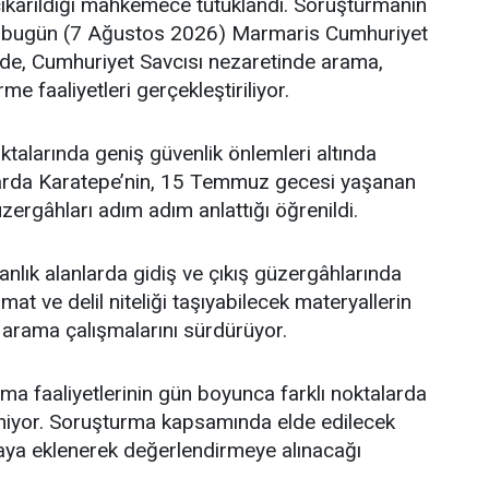
çıkarıldığı mahkemece tutuklandı. Soruşturmanın
bugün (7 Ağustos 2026) Marmaris Cumhuriyet
nde, Cumhuriyet Savcısı nezaretinde arama,
e faaliyetleri gerçekleştiriliyor.
ktalarında geniş güvenlik önlemleri altında
arda Karatepe’nin, 15 Temmuz gecesi yaşanan
güzergâhları adım adım anlattığı öğrenildi.
manlık alanlarda gidiş ve çıkış güzergâhlarında
t ve delil niteliği taşıyabilecek materyallerin
arama çalışmalarını sürdürüyor.
a faaliyetlerinin gün boyunca farklı noktalarda
iyor. Soruşturma kapsamında elde edilecek
aya eklenerek değerlendirmeye alınacağı