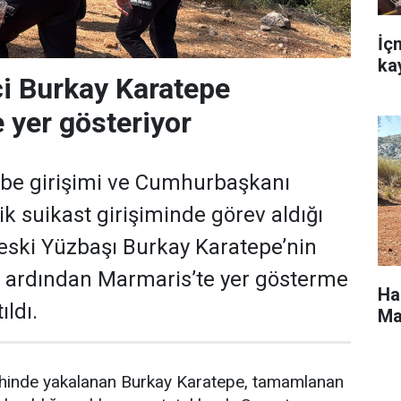
İç
ka
i Burkay Karatepe
 yer gösteriyor
e girişimi ve Cumhurbaşkanı
k suikast girişiminde görev aldığı
ç eski Yüzbaşı Burkay Karatepe’nin
 ardından Marmaris’te yer gösterme
Ha
ıldı.
Ma
hinde yakalanan Burkay Karatepe, tamamlanan