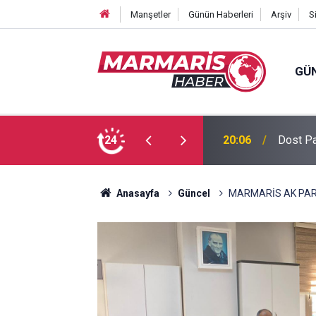
Manşetler
Günün Haberleri
Arşiv
S
GÜ
 Tuğba Gül atandı
24
16:51
Bursasp
Anasayfa
Güncel
MARMARİS AK PARTİ