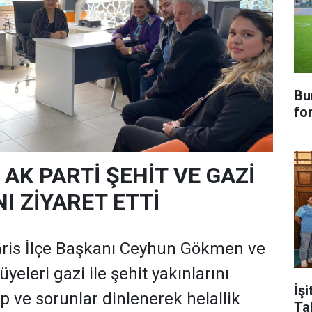
Bu
fo
AK PARTİ ŞEHİT VE GAZİ
I ZİYARET ETTİ
ris İlçe Başkanı Ceyhun Gökmen ve
yeleri gazi ile şehit yakınlarını
İşi
lep ve sorunlar dinlenerek helallik
Ta