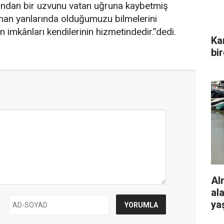
dundan bir uzvunu vatan uğruna kaybetmiş
man yanlarında olduğumuzu bilmelerini
in imkânları kendilerinin hizmetindedir.”dedi.
Ka
bi
Al
al
ya