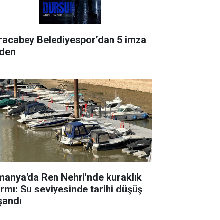
racabey Belediyespor’dan 5 imza
rden
manya'da Ren Nehri'nde kuraklık
armı: Su seviyesinde tarihi düşüş
şandı