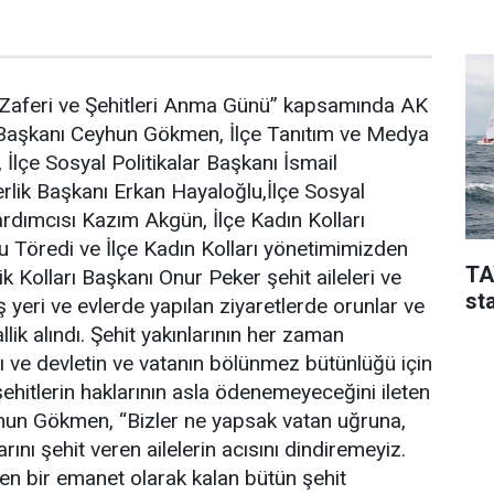
Zaferi ve Şehitleri Anma Günü” kapsamında AK
 Başkanı Ceyhun Gökmen, İlçe Tanıtım ve Medya
İlçe Sosyal Politikalar Başkanı İsmail
erlik Başkanı Erkan Hayaloğlu,İlçe Sosyal
ardımcısı Kazım Akgün, İlçe Kadın Kolları
 Töredi ve İlçe Kadın Kolları yönetimimizden
TA
lik Kolları Başkanı Onur Peker şehit aileleri ve
sta
 İş yeri ve evlerde yapılan ziyaretlerde orunlar ve
allik alındı. Şehit yakınlarının her zaman
nı ve devletin ve vatanın bölünmez bütünlüğü için
şehitlerin haklarının asla ödenemeyeceğini ileten
hun Gökmen, “Bizler ne yapsak vatan uğruna,
rını şehit veren ailelerin acısını dindiremeyiz.
en bir emanet olarak kalan bütün şehit