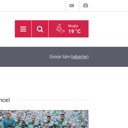
Muğla
19 °C
16:50
İşitme Engelliler Genç Kız Futsal Milli Takımı, Bi
Günün tüm
haberleri
ncel