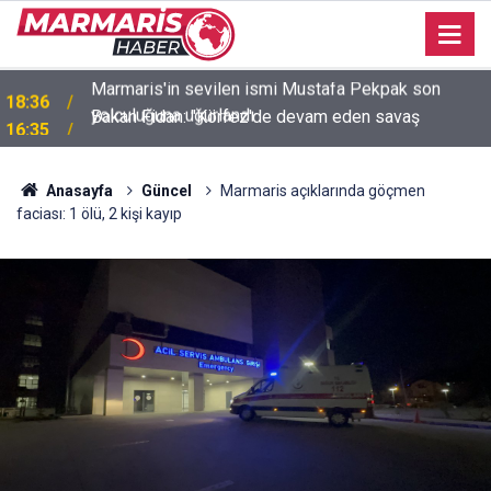
Bakan Fidan: "Körfez'de devam eden savaş
16:35
dikkatimizi Filistin meselesinden ayırmadı"
Anasayfa
Güncel
Marmaris açıklarında göçmen
faciası: 1 ölü, 2 kişi kayıp