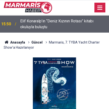
Elif Konaralp’in “Deniz Kızının Rotası” kitabı
15:50
okuluyla buluştu
Akvaryum Koyu’nda batan gezi teknesinin
15:47
kurtarılmasında sona gelindi
Anasayfa
Güncel
Marmaris, 7. TYBA Yacht Charter
Show’a Hazırlanıyor