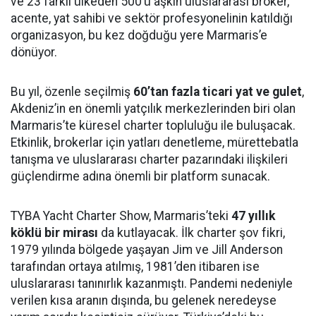
ve 23 farklı ülkeden 500’ü aşkın uluslararası broker,
acente, yat sahibi ve sektör profesyonelinin katıldığı
organizasyon, bu kez doğduğu yere Marmaris’e
dönüyor.
Bu yıl, özenle seçilmiş
60’tan fazla ticari yat ve gulet
,
Akdeniz’in en önemli yatçılık merkezlerinden biri olan
Marmaris’te küresel charter topluluğu ile buluşacak.
Etkinlik, brokerlar için yatları denetleme, mürettebatla
tanışma ve uluslararası charter pazarındaki ilişkileri
güçlendirme adına önemli bir platform sunacak.
TYBA Yacht Charter Show, Marmaris’teki
47 yıllık
köklü bir mirası
da kutlayacak. İlk charter şov fikri,
1979 yılında bölgede yaşayan Jim ve Jill Anderson
tarafından ortaya atılmış, 1981’den itibaren ise
uluslararası tanınırlık kazanmıştı. Pandemi nedeniyle
verilen kısa aranın dışında, bu gelenek neredeyse