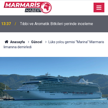
13:35
Muğla ihracatı Temmuz ayında yüzde 9 arttı
Anasayfa
Güncel
Lüks yolcu gemisi ‘’Marina’’ Marmaris
limanına demirledi