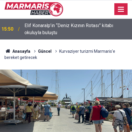
Akvaryum Koyu’nda batan gezi teknesinin
15:47
kurtarılmasında sona gelindi
Anasayfa
Güncel
Kurvaziyer turizmi Marmaris’e
bereket getirecek