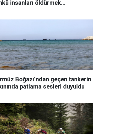
nkü insanları öldürmek
temiyorum"
rmüz Boğazı’ndan geçen tankerin
kınında patlama sesleri duyuldu