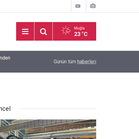
Muğla
23 °C
inden
16:32
Basketbol Süper Ligi’nde yeni sezonun fikstür k
Günün tüm
haberleri
ncel