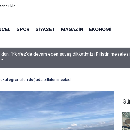
itene Ekle
NCEL
SPOR
SIYASET
MAGAZIN
EKONOMI
idan: "Körfez'de devam eden savaş dikkatimizi Filistin meseles
ı"
ul öğrencileri doğada bitkileri inceledi
Gü