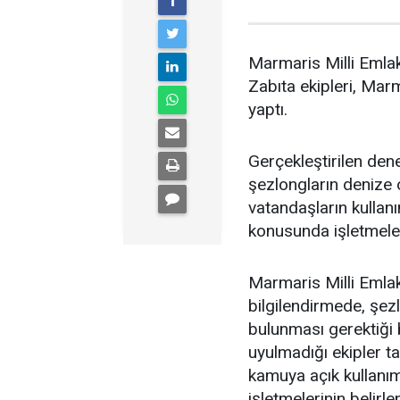
Marmaris Milli Emlak
Zabıta ekipleri, Marm
yaptı.
Gerçekleştirilen dene
şezlongların denize o
vatandaşların kulla
konusunda işletmeleri
Marmaris Milli Emlak
bilgilendirmede, şe
bulunması gerektiği 
uyulmadığı ekipler ta
kamuya açık kullanım 
işletmelerinin belir