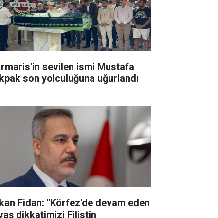
rmaris'in sevilen ismi Mustafa
kpak son yolculuğuna uğurlandı
kan Fidan: "Körfez'de devam eden
aş dikkatimizi Filistin