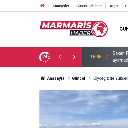
Manşetler
Günün Haberleri
Arşiv
S
GÜ
Bakan F
fa Pekpak son yolculuğuna uğurlandı
24
16:35
ayırmad
Anasayfa
Güncel
Köyceğiz’de Yüksekok