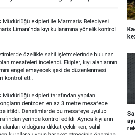
 Müdürlüğü ekipleri ile Marmaris Belediyesi
Ka
aris Limanı’nda kıyı kullanımına yönelik kontrol
ke
timlerde özellikle sahil işletmelerinde bulunan
lan mesafeleri incelendi. Ekipler, kıyı alanlarının
nımını engellemeyecek şekilde düzenlenmesi
 kontrol etti.
 Müdürlüğü ekipleri tarafından yapılan
zlongların denizden en az 3 metre mesafede
belirtildi. Denetimlerde bu mesafeye uyulup
Sa
rafından yerinde kontrol edildi. Ayrıca kıyıların
ay
alanları olduğuna dikkat çekilirken, sahil
re
lenen kurallara uygun hareket etmesinin önemine