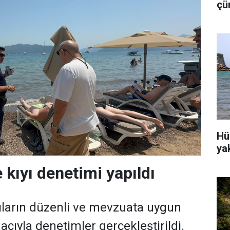
çü
is
Hü
ya
 kıyı denetimi yapıldı
ıların düzenli ve mevzuata uygun
cıyla denetimler gerçekleştirildi.