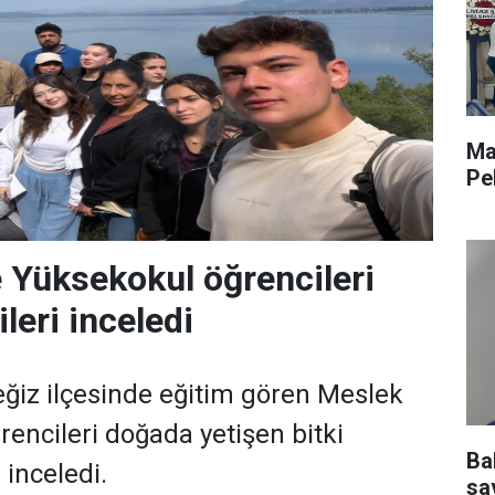
Ma
Pe
 Yüksekokul öğrencileri
leri inceledi
ğiz ilçesinde eğitim gören Meslek
encileri doğada yetişen bitki
Ba
 inceledi.
sav