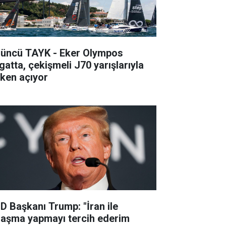
’üncü TAYK - Eker Olympos
gatta, çekişmeli J70 yarışlarıyla
lken açıyor
D Başkanı Trump: "İran ile
laşma yapmayı tercih ederim