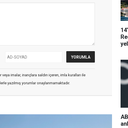
14
Re
ye
veya imalar, inançlara saldırı içeren, imla kuralları ile
flerle yazılmış yorumlar onaylanmamaktadır.
AB
an