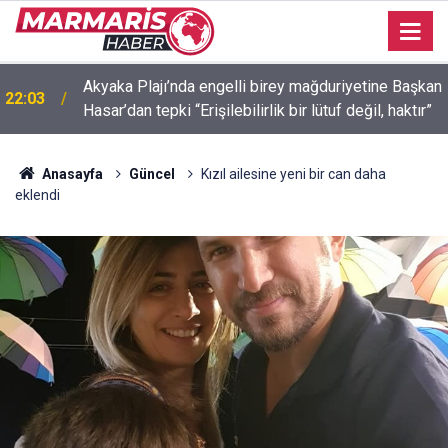
Akyaka Plajı’nda engelli birey mağduriyetine Başkan
22:03
Hasar’dan tepki “Erişilebilirlik bir lütuf değil, haktır”
Anasayfa
Güncel
Kızıl ailesine yeni bir can daha
eklendi