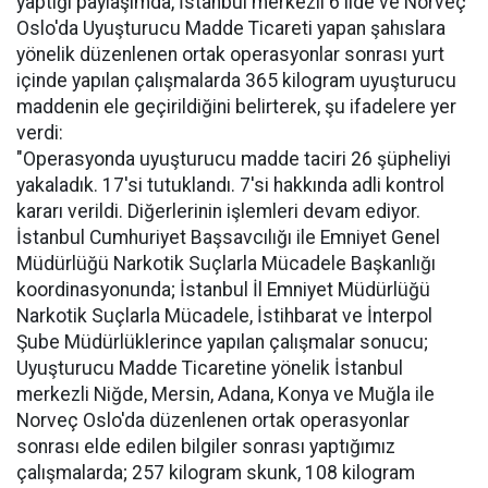
yaptığı paylaşımda, İstanbul merkezli 6 ilde ve Norveç
Oslo'da Uyuşturucu Madde Ticareti yapan şahıslara
yönelik düzenlenen ortak operasyonlar sonrası yurt
içinde yapılan çalışmalarda 365 kilogram uyuşturucu
maddenin ele geçirildiğini belirterek, şu ifadelere yer
verdi:
"Operasyonda uyuşturucu madde taciri 26 şüpheliyi
yakaladık. 17'si tutuklandı. 7'si hakkında adli kontrol
kararı verildi. Diğerlerinin işlemleri devam ediyor.
İstanbul Cumhuriyet Başsavcılığı ile Emniyet Genel
Müdürlüğü Narkotik Suçlarla Mücadele Başkanlığı
koordinasyonunda; İstanbul İl Emniyet Müdürlüğü
Narkotik Suçlarla Mücadele, İstihbarat ve İnterpol
Şube Müdürlüklerince yapılan çalışmalar sonucu;
Uyuşturucu Madde Ticaretine yönelik İstanbul
merkezli Niğde, Mersin, Adana, Konya ve Muğla ile
Norveç Oslo'da düzenlenen ortak operasyonlar
sonrası elde edilen bilgiler sonrası yaptığımız
çalışmalarda; 257 kilogram skunk, 108 kilogram