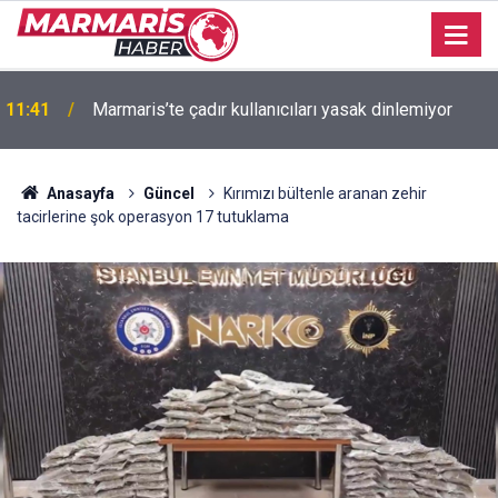
11:41
Marmaris’te çadır kullanıcıları yasak dinlemiyor
Milletvekili Ergun: “Muğla’ya Özel Eylem Planı
11:11
Ortaya Konulamadı”
Anasayfa
Güncel
Kırımızı bültenle aranan zehir
tacirlerine şok operasyon 17 tutuklama