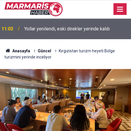
11:03
Yollar yenilendi, eski direkler yerinde kaldı
MARMARİS SİTELER MAHALLES MUHTARI
10:56
GÜLİZAR PEKPAK’IN EŞİ MUSTAFA PEKPAK VEFAT
ETTİ CENAZESİ İKİNDİ NAMAZINDA
Anasayfa
Güncel
Kırgızistan turizm heyeti Bölge
turizmini yerinde inceliyor