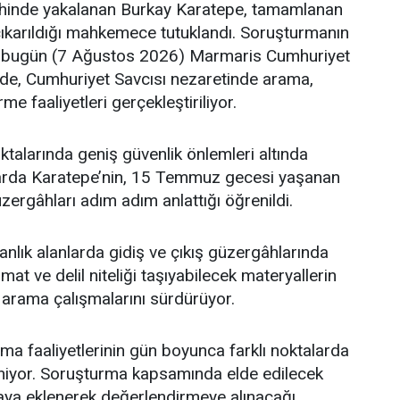
hinde yakalanan Burkay Karatepe, tamamlanan
çıkarıldığı mahkemece tutuklandı. Soruşturmanın
bugün (7 Ağustos 2026) Marmaris Cumhuriyet
nde, Cumhuriyet Savcısı nezaretinde arama,
e faaliyetleri gerçekleştiriliyor.
ktalarında geniş güvenlik önlemleri altında
arda Karatepe’nin, 15 Temmuz gecesi yaşanan
güzergâhları adım adım anlattığı öğrenildi.
manlık alanlarda gidiş ve çıkış güzergâhlarında
t ve delil niteliği taşıyabilecek materyallerin
arama çalışmalarını sürdürüyor.
a faaliyetlerinin gün boyunca farklı noktalarda
iyor. Soruşturma kapsamında elde edilecek
aya eklenerek değerlendirmeye alınacağı