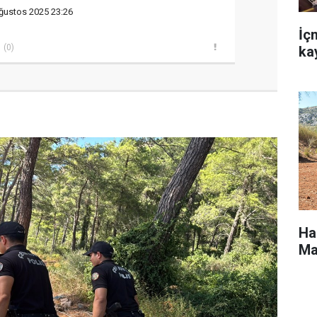
ğustos 2025 23:26
İç
(0)
ka
Ha
Ma