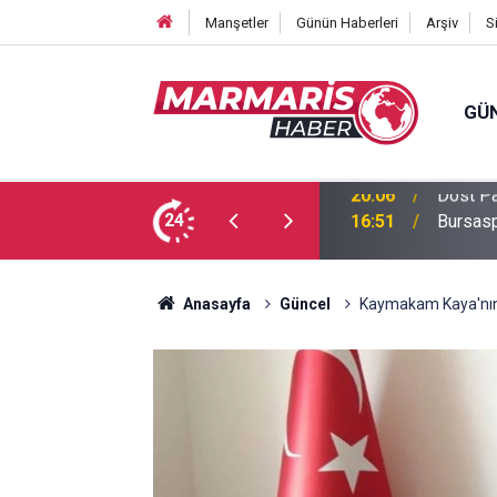
Manşetler
Günün Haberleri
Arşiv
S
GÜ
 Tuğba Gül atandı
24
16:51
Bursasp
Anasayfa
Güncel
Kaymakam Kaya'nın 