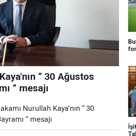
Bu
fo
aya'nın “ 30 Ağustos
mı ” mesajı
kamı Nurullah Kaya'nın “ 30
Bayramı ” mesajı
İşi
Ta