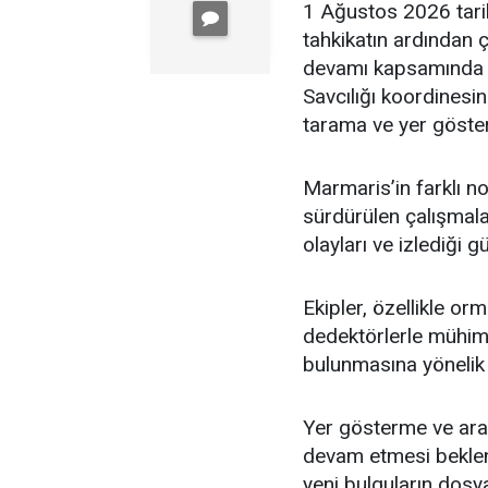
1 Ağustos 2026 tari
tahkikatın ardından 
devamı kapsamında 
Savcılığı koordinesi
tarama ve yer gösterm
Marmaris’in farklı no
sürdürülen çalışmal
olayları ve izlediği 
Ekipler, özellikle or
dedektörlerle mühimma
bulunmasına yönelik 
Yer gösterme ve aram
devam etmesi beklen
yeni bulguların dosy