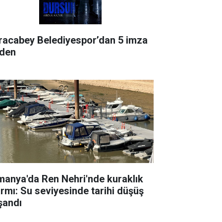
racabey Belediyespor’dan 5 imza
rden
manya'da Ren Nehri'nde kuraklık
armı: Su seviyesinde tarihi düşüş
şandı