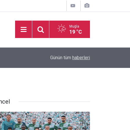
Muğla
19 °C
16:50
İşitme Engelliler Genç Kız Futsal Milli Takımı, Bi
Günün tüm
haberleri
ncel