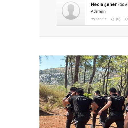
Necla şener
/ 30 A
Adamsın
Yanıtla
(0)