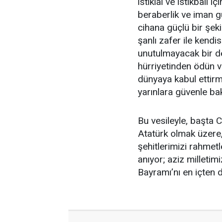
istiklal ve istikbali 
beraberlik ve iman 
cihana güçlü bir şeki
şanlı zafer ile kendi
unutulmayacak bir de
hürriyetinden ödün 
dünyaya kabul ettirm
yarınlara güvenle b
Bu vesileyle, başta
Atatürk olmak üzere,
şehitlerimizi rahmet
anıyor; aziz millet
Bayramı’nı en içten 