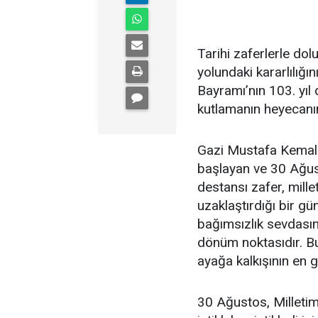
Tarihi zaferlerle dol
yolundaki kararlılığı
Bayramı’nın 103. yı
kutlamanın heyecanın
Gazi Mustafa Kemal 
başlayan ve 30 Ağust
destansı zafer, mille
uzaklaştırdığı bir gü
bağımsızlık sevdasını
dönüm noktasıdır. Bu 
ayağa kalkışının en 
30 Ağustos, Milletimi