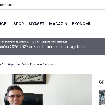
itene Ekle
NCEL
SPOR
SIYASET
MAGAZIN
EKONOMI
or’da 2026-2027 sezonu forma numaraları açıklandı
“ 30 Ağustos Zafer Bayramı ” mesajı
Gü