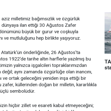
u aziz milletimiz bağımsızlık ve özgürlük
nı dünyaya ilan ettiği 30 Ağustos Zafer
l dönümünü büyük bir gurur ve coşkuyla
ı ve mutluluğunu hep birlikte yaşıyoruz.
Atatürk'ün önderliğinde, 26 Ağustos'ta
os 1922'de tarihe altın harflerle yazılmış bu
TA
timizin yalnızca işgalcileri topraklarımızdan
sta
n değil; aynı zamanda özgürlüğe olan inancını,
 ve ortak geleceğini yeniden inşa ettiği bir
zafer, küllerinden doğan bir milletin, kararlılıkla
güçlü sembolüdür.
zin hiçbir zillet ve esareti kabul etmeyeceğini;