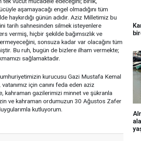
için tek vücut mücadele edeceğini; birlik,
gücüyle aşamayacağı engel olmadığını tüm
lde haykırdığı günün adıdır. Aziz Milletimiz bu
Ka
sini tarih sahnesinden silmek isteyenlere
bi
rs vermiş, hiçbir şekilde bağımsızlık ve
vermeyeceğini, sonsuza kadar var olacağını tüm
iştir. Bu ruh, bugün de bizlere ilham vermekte;
akmamızı sağlamaktadır.
 Cumhuriyetimizin kurucusu Gazi Mustafa Kemal
 vatanımız için canını feda eden aziz
le, kahraman gazilerimizi minnet ve şükranla
imizin ve kahraman ordumuzun 30 Ağustos Zafer
duygularımla kutluyorum.
Al
al
ya