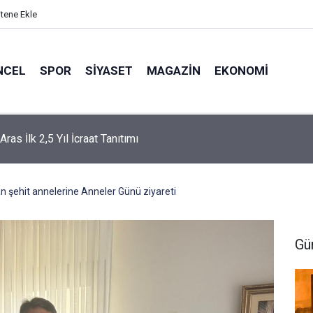
itene Ekle
NCEL
SPOR
SIYASET
MAGAZIN
EKONOMI
ras İlk 2,5 Yıl İcraat Tanıtımı
şehit annelerine Anneler Günü ziyareti
Gü