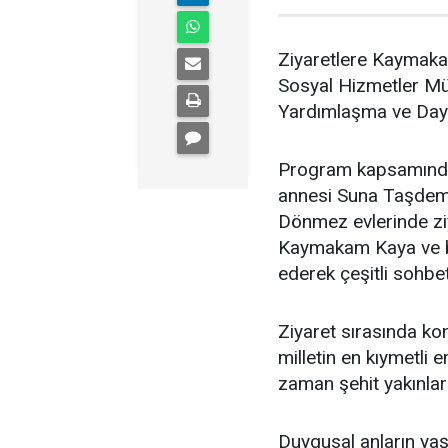
Ziyaretlere Kaymaka
Sosyal Hizmetler Mü
Yardımlaşma ve Daya
Program kapsamında
annesi Suna Taşdemi
Dönmez evlerinde ziya
Kaymakam Kaya ve be
ederek çeşitli sohbe
Ziyaret sırasında ko
milletin en kıymetli 
zaman şehit yakınlar
Duygusal anların yaşa