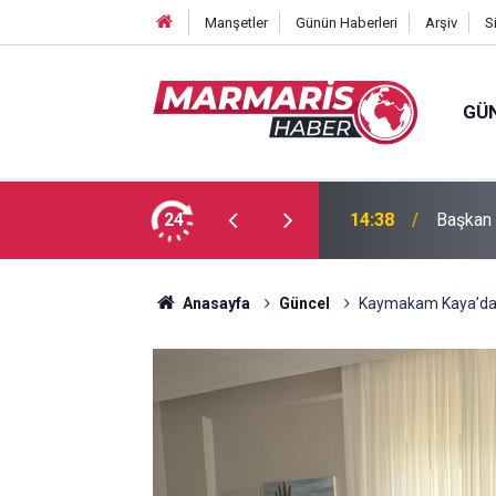
Manşetler
Günün Haberleri
Arşiv
S
GÜ
: 1'i çocuk 3 ölü
24
14:38
Başkan A
Anasayfa
Güncel
Kaymakam Kaya’dan 