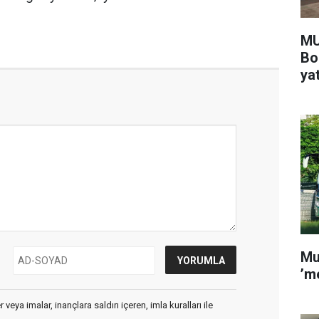
MU
Bo
yat
Mu
’m
veya imalar, inançlara saldırı içeren, imla kuralları ile