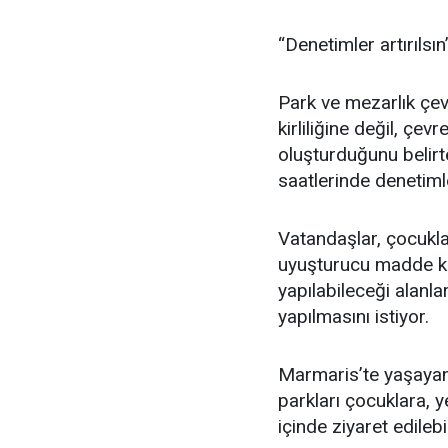
“Denetimler artırılsın
Park ve mezarlık çev
kirliliğine değil, çe
oluşturduğunu belirt
saatlerinde denetimle
Vatandaşlar, çocuklar
uyuşturucu madde kul
yapılabileceği alanl
yapılmasını istiyor.
Marmaris’te yaşayan 
parkları çocuklara, y
içinde ziyaret edilebi