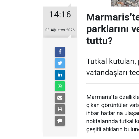
14:16
Marmaris’te
parklarını 
08 Ağustos 2026
tuttu?
Tutkal kutuları, 
vatandaşları ted
Marmaris’te özellikl
çıkan görüntüler vat
ihbar hatlarına ulaşa
noktalarında tutkal ku
çeşitli atıkların bul