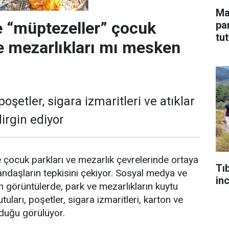
Ma
 “müptezeller” çocuk
pa
tu
ve mezarlıkları mı mesken
poşetler, sigara izmaritleri ve atıklar
irgin ediyor
e çocuk parkları ve mezarlık çevrelerinde ortaya
Tı
andaşların tepkisini çekiyor. Sosyal medya ve
in
n görüntülerde, park ve mezarlıkların kuytu
tuları, poşetler, sigara izmaritleri, karton ve
unduğu görülüyor.