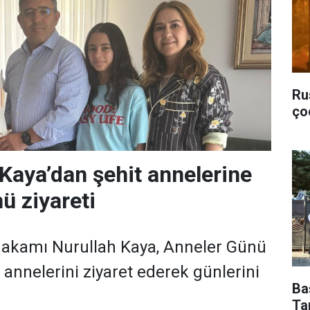
Ru
ço
aya’dan şehit annelerine
ü ziyareti
kamı Nurullah Kaya, Anneler Günü
t annelerini ziyaret ederek günlerini
Ba
Ta