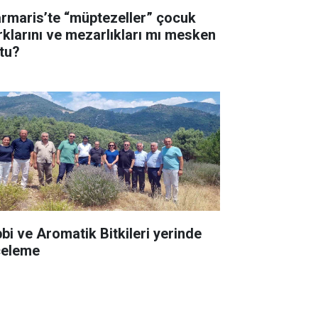
rmaris’te “müptezeller” çocuk
rklarını ve mezarlıkları mı mesken
ttu?
bbi ve Aromatik Bitkileri yerinde
celeme