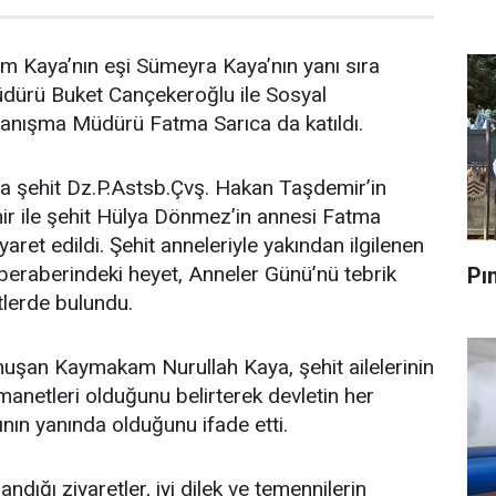
m Kaya’nın eşi Sümeyra Kaya’nın yanı sıra
dürü Buket Cançekeroğlu ile Sosyal
nışma Müdürü Fatma Sarıca da katıldı.
 şehit Dz.P.Astsb.Çvş. Hakan Taşdemir’in
r ile şehit Hülya Dönmez’in annesi Fatma
ret edildi. Şehit anneleriyle yakından ilgilenen
raberindeki heyet, Anneler Günü’nü tebrik
Pı
tlerde bulundu.
nuşan Kaymakam Nurullah Kaya, şehit ailelerinin
emanetleri olduğunu belirterek devletin her
ının yanında olduğunu ifade etti.
ndığı ziyaretler, iyi dilek ve temennilerin