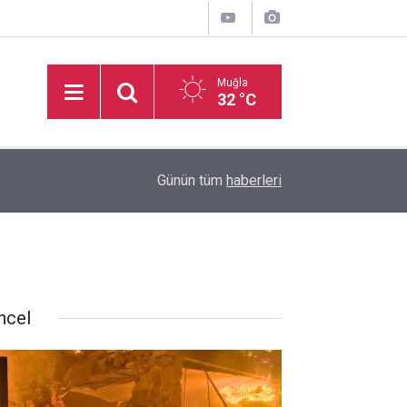
Muğla
32 °C
14:36
Pınaraltı Emekli Kafe hizmete açıldı
Günün tüm
haberleri
ncel