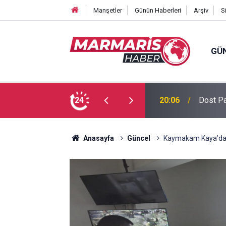
Manşetler
Günün Haberleri
Arşiv
S
GÜ
 Tuğba Gül atandı
24
16:51
Bursasp
Anasayfa
Güncel
Kaymakam Kaya’dan