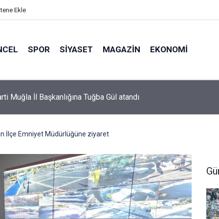
itene Ekle
NCEL
SPOR
SIYASET
MAGAZIN
EKONOMI
or’da 2026-2027 sezonu forma numaraları açıklandı
 İlçe Emniyet Müdürlüğüne ziyaret
Gü