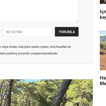
İç
ka
veya imalar, inançlara saldırı içeren, imla kuralları ile
flerle yazılmış yorumlar onaylanmamaktadır.
Ha
Ma