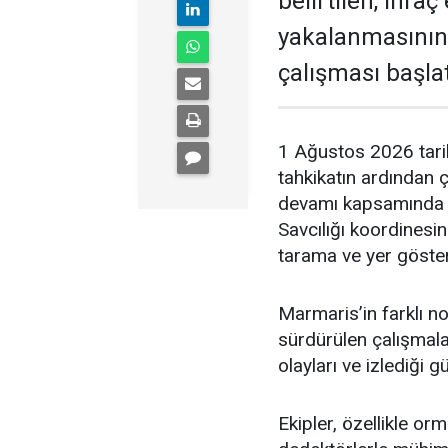
belirtilen, ihra
yakalanmasının
çalışması başlat
1 Ağustos 2026 tari
tahkikatın ardından 
devamı kapsamında 
Savcılığı koordinesi
tarama ve yer gösterm
Marmaris’in farklı no
sürdürülen çalışmal
olayları ve izlediği 
Ekipler, özellikle or