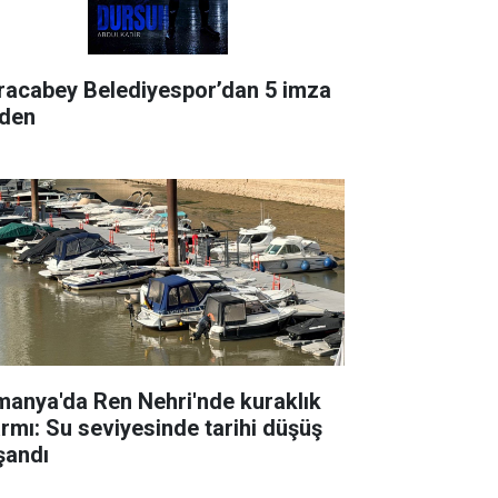
racabey Belediyespor’dan 5 imza
rden
manya'da Ren Nehri'nde kuraklık
armı: Su seviyesinde tarihi düşüş
şandı