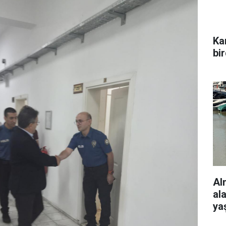
Ka
bi
Al
al
ya