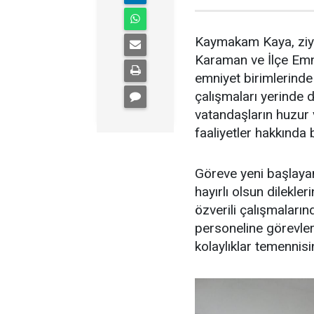
Kaymakam Kaya, ziy
Karaman ve İlçe Emni
emniyet birimlerind
çalışmaları yerinde 
vatandaşların huzur 
faaliyetler hakkında bi
Göreve yeni başlayan
hayırlı olsun dilekle
özverili çalışmaların
personeline görevler
kolaylıklar temennis