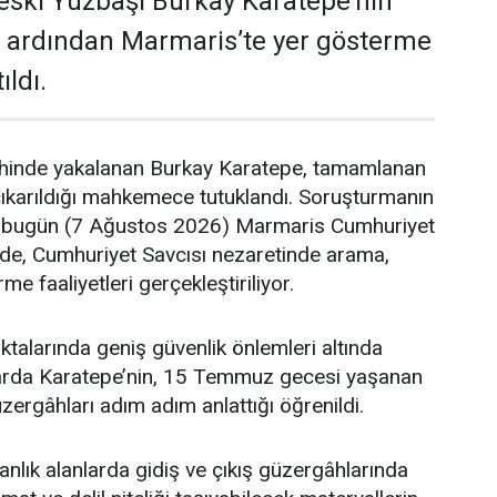
ç eski Yüzbaşı Burkay Karatepe’nin
 ardından Marmaris’te yer gösterme
ıldı.
hinde yakalanan Burkay Karatepe, tamamlanan
çıkarıldığı mahkemece tutuklandı. Soruşturmanın
bugün (7 Ağustos 2026) Marmaris Cumhuriyet
nde, Cumhuriyet Savcısı nezaretinde arama,
e faaliyetleri gerçekleştiriliyor.
ktalarında geniş güvenlik önlemleri altında
arda Karatepe’nin, 15 Temmuz gecesi yaşanan
güzergâhları adım adım anlattığı öğrenildi.
manlık alanlarda gidiş ve çıkış güzergâhlarında