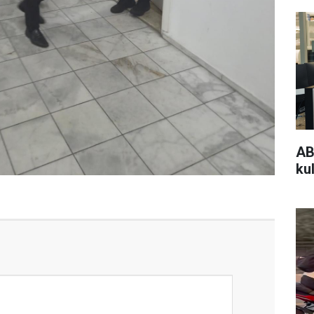
AB
kul