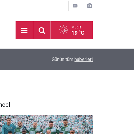
Muğla
19 °C
16:50
İşitme Engelliler Genç Kız Futsal Milli Takımı, Bi
Günün tüm
haberleri
ncel