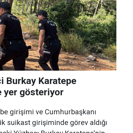
i Burkay Karatepe
 yer gösteriyor
e girişimi ve Cumhurbaşkanı
k suikast girişiminde görev aldığı