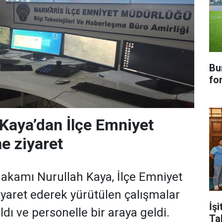
Bu
fo
aya’dan İlçe Emniyet
e ziyaret
kamı Nurullah Kaya, İlçe Emniyet
yaret ederek yürütülen çalışmalar
İşi
ldı ve personelle bir araya geldi.
Ta