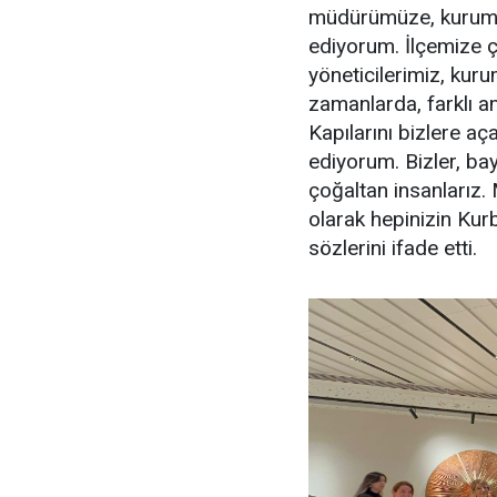
müdürümüze, kurumu
ediyorum. İlçemize ço
yöneticilerimiz, kuru
zamanlarda, farklı 
Kapılarını bizlere a
ediyorum. Bizler, ba
çoğaltan insanlarız. 
olarak hepinizin Kurb
sözlerini ifade etti.