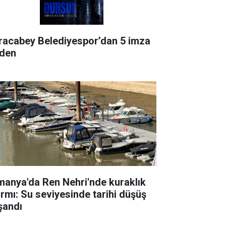
racabey Belediyespor’dan 5 imza
rden
manya'da Ren Nehri'nde kuraklık
armı: Su seviyesinde tarihi düşüş
şandı