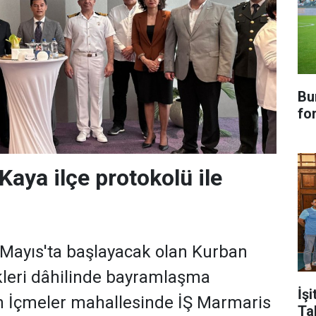
Bu
fo
ya ilçe protokolü ile
Mayıs'ta başlayacak olan Kurban
kleri dâhilinde bayramlaşma
İşi
 İçmeler mahallesinde İŞ Marmaris
Ta