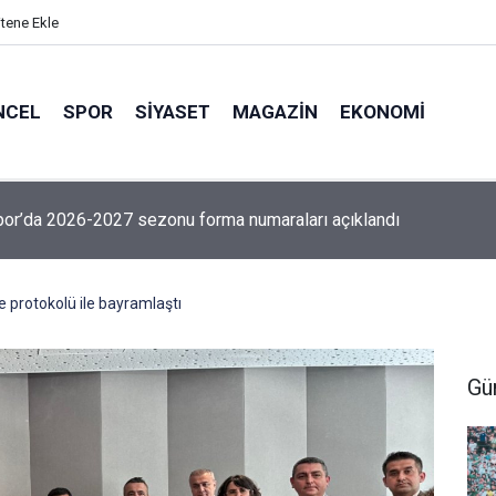
itene Ekle
NCEL
SPOR
SIYASET
MAGAZIN
EKONOMI
or’da 2026-2027 sezonu forma numaraları açıklandı
protokolü ile bayramlaştı
Gü