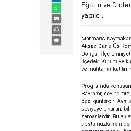
Eğitim ve Dinle
yapıldı.
Marmaris Kaymakamı 
Aksaz Deniz Üs Komu
Dongul, İlçe Emniye
İlçedeki Kurum ve kur
ve muhtarlar katılım 
Programda konuşan 
Bayramı; sevincimizi,
özel günlerdir. Ayn
seviyeye çıkaran, bi
zamanlardır. Bu anla
dostumuzla hem de i