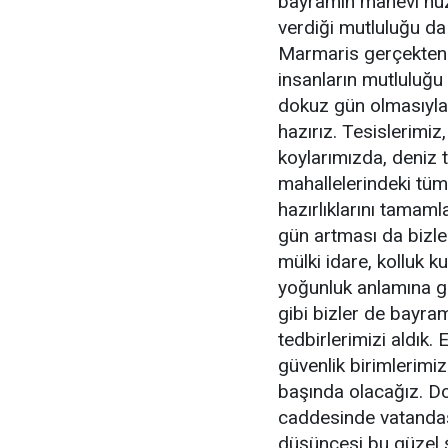
bayramın manevi huz
verdiği mutluluğu da
Marmaris gerçekten d
insanların mutluluğu 
dokuz gün olmasıyla b
hazırız. Tesislerimiz
koylarımızda, deniz 
mahallelerindeki tüm
hazırlıklarını tamaml
gün artması da bizle
mülki idare, kolluk k
yoğunluk anlamına ge
gibi bizler de bayra
tedbirlerimizi aldık.
güvenlik birimlerimiz
başında olacağız. D
caddesinde vatandaşl
düşüncesi bu güzel ş