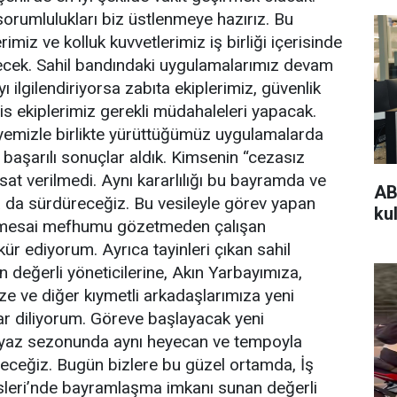
orumlulukları biz üstlenmeye hazırız. Bu
imiz ve kolluk kuvvetlerimiz iş birliği içerisinde
recek. Sahil bandındaki uygulamalarımız devam
 ilgilendiriyorsa zabıta ekiplerimiz, güvenlik
is ekiplerimiz gerekli müdahaleleri yapacak.
iyemizle birlikte yürüttüğümüz uygulamalarda
k başarılı sonuçlar aldık. Kimsenin “cezasız
ırsat verilmedi. Aynı kararlılığı bu bayramda ve
AB
da sürdüreceğiz. Bu vesileyle görev yapan
kul
 mesai mefhumu gözetmeden çalışan
ür ediyorum. Ayrıca tayinleri çıkan sahil
ın değerli yöneticilerine, Akın Yarbayımıza,
e ve diğer kıymetli arkadaşlarımıza yeni
ar diliyorum. Göreve başlayacak yeni
 yaz sezonunda aynı heyecan ve tempoyla
ceğiz. Bugün bizlere bu güzel ortamda, İş
sleri’nde bayramlaşma imkanı sunan değerli