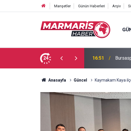
Manşetler
Günün Haberleri
Arşiv
S
GÜ
 Tuğba Gül atandı
24
16:51
Bursasp
Anasayfa
Güncel
Kaymakam Kaya ilçe 