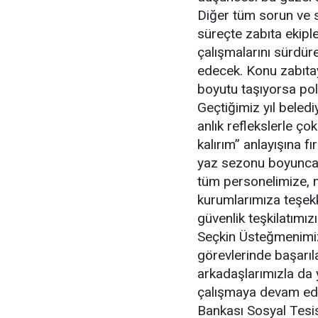
Diğer tüm sorun ve s
süreçte zabıta ekipler
çalışmalarını sürdü
edecek. Konu zabıtayı
boyutu taşıyorsa pol
Geçtiğimiz yıl beled
anlık reflekslerle ço
kalırım” anlayışına f
yaz sezonu boyunca 
tüm personelimize,
kurumlarımıza teşekk
güvenlik teşkilatımız
Seçkin Üsteğmenimiz
görevlerinde başarıl
arkadaşlarımızla da
çalışmaya devam ede
Bankası Sosyal Tesi