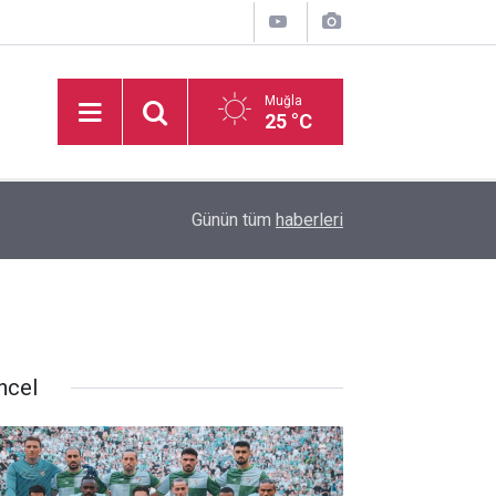
Muğla
25 °C
16:50
İşitme Engelliler Genç Kız Futsal Milli Takımı, Bi
Günün tüm
haberleri
ncel