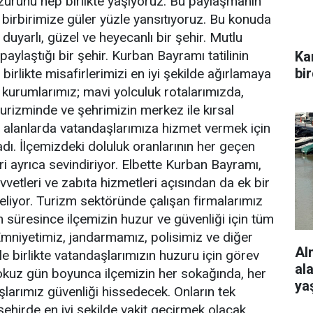
urunu hep birlikte yaşıyoruz. Bu paylaşmanın
 birbirimize güler yüzle yansıtıyoruz. Bu konuda
uyarlı, güzel ve heyecanlı bir şehir. Mutlu
paylaştığı bir şehir. Kurban Bayramı tatilinin
Ka
bi
irlikte misafirlerimizi en iyi şekilde ağırlamaya
, kurumlarımız; mavi yolculuk rotalarımızda,
turizminde ve şehrimizin merkez ile kırsal
 alanlarda vatandaşlarımıza hizmet vermek için
adı. İlçemizdeki doluluk oranlarının her geçen
ri ayrıca sevindiriyor. Elbette Kurban Bayramı,
uvvetleri ve zabıta hizmetleri açısından da ek bir
liyor. Turizm sektöründe çalışan firmalarımız
m süresince ilçemizin huzur ve güvenliği için tüm
 Emniyetimiz, jandarmamız, polisimiz ve diğer
Al
le birlikte vatandaşlarımızın huzuru için görev
al
okuz gün boyunca ilçemizin her sokağında, her
ya
arımız güvenliği hissedecek. Onların tek
ehirde en iyi şekilde vakit geçirmek olacak.