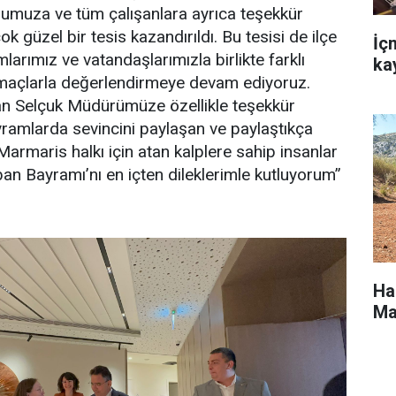
muza ve tüm çalışanlara ayrıca teşekkür
k güzel bir tesis kazandırıldı. Bu tesisi de ilçe
İç
mlarımız ve vatandaşlarımızla birlikte farklı
ka
amaçlarla değerlendirmeye devam ediyoruz.
çan Selçuk Müdürümüze özellikle teşekkür
yramlarda sevincini paylaşan ve paylaştıkça
Marmaris halkı için atan kalplere sahip insanlar
an Bayramı’nı en içten dileklerimle kutluyorum’’
Ha
Ma