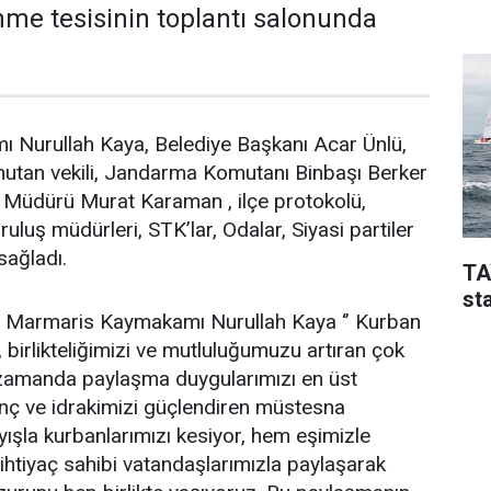
nme tesisinin toplantı salonunda
Nurullah Kaya, Belediye Başkanı Acar Ünlü,
tan vekili, Jandarma Komutanı Binbaşı Berker
t Müdürü Murat Karaman , ilçe protokolü,
uluş müdürleri, STK’lar, Odalar, Siyasi partiler
sağladı.
TA
sta
Marmaris Kaymakamı Nurullah Kaya ‘’ Kurban
 birlikteliğimizi ve mutluluğumuzu artıran çok
ı zamanda paylaşma duygularımızı en üst
linç ve idrakimizi güçlendiren müstesna
yışla kurbanlarımızı kesiyor, hem eşimizle
htiyaç sahibi vatandaşlarımızla paylaşarak