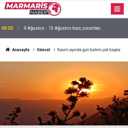
09:20
9 Ağustos - 15 Ağustos burç yorumları
Akyaka Plajı’nda engelli birey mağduriyetine Başkan
22:03
Hasar’dan tepki “Erişilebilirlik bir lütuf değil, haktır”
Anasayfa
Güncel
Kasım ayında gün batımı çok başka