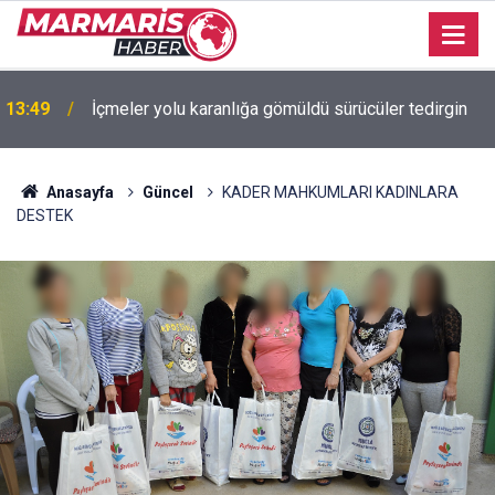
13:49
İçmeler yolu karanlığa gömüldü sürücüler tedirgin
13:45
Marella Discovery Marmaris Limanı’na demirledi
Anasayfa
Güncel
KADER MAHKUMLARI KADINLARA
DESTEK