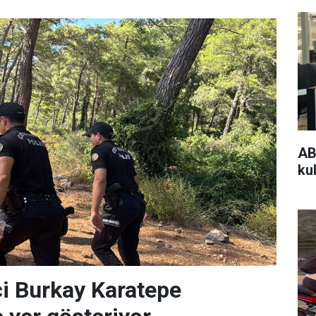
AB
kul
i Burkay Karatepe