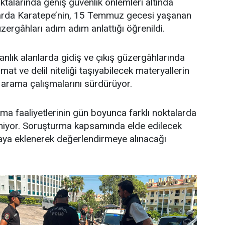
ktalarında geniş güvenlik önlemleri altında
arda Karatepe’nin, 15 Temmuz gecesi yaşanan
güzergâhları adım adım anlattığı öğrenildi.
manlık alanlarda gidiş ve çıkış güzergâhlarında
t ve delil niteliği taşıyabilecek materyallerin
arama çalışmalarını sürdürüyor.
a faaliyetlerinin gün boyunca farklı noktalarda
iyor. Soruşturma kapsamında elde edilecek
aya eklenerek değerlendirmeye alınacağı