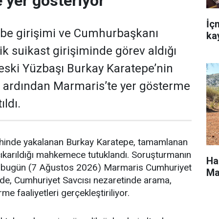
 yer gösteriyor
İç
e girişimi ve Cumhurbaşkanı
ka
k suikast girişiminde görev aldığı
ç eski Yüzbaşı Burkay Karatepe’nin
 ardından Marmaris’te yer gösterme
ıldı.
hinde yakalanan Burkay Karatepe, tamamlanan
çıkarıldığı mahkemece tutuklandı. Soruşturmanın
Ha
bugün (7 Ağustos 2026) Marmaris Cumhuriyet
Ma
nde, Cumhuriyet Savcısı nezaretinde arama,
e faaliyetleri gerçekleştiriliyor.