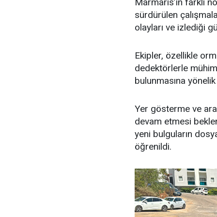
Marmaris’in farklı no
sürdürülen çalışmal
olayları ve izlediği 
Ekipler, özellikle or
dedektörlerle mühimma
bulunmasına yönelik 
Yer gösterme ve aram
devam etmesi beklen
yeni bulguların dosy
öğrenildi.