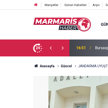
Manşetler
Günün Haberleri
Arşiv
S
GÜ
 Tuğba Gül atandı
24
16:51
Bursasp
Anasayfa
Güncel
JANDARMA UYUŞTUR