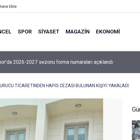
itene Ekle
NCEL
SPOR
SIYASET
MAGAZIN
EKONOMI
or’da 2026-2027 sezonu forma numaraları açıklandı
UCU TİCARETİNDEN HAPİS CEZASI BULUNAN KİŞİYİ YAKALADI
Gü