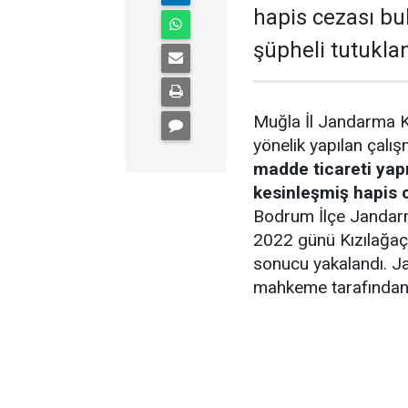
hapis cezası bul
şüpheli tutuklan
Muğla İl Jandarma K
yönelik yapılan çalı
madde ticareti yap
kesinleşmiş hapis c
Bodrum İlçe Jandarm
2022 günü Kızılağaç 
sonucu yakalandı. Ja
mahkeme tarafından 