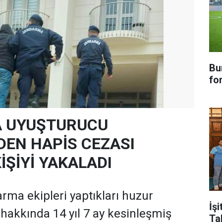
Bu
fo
 UYUŞTURUCU
DEN HAPİS CEZASI
İŞİYİ YAKALADI
ma ekipleri yaptıkları huzur
İşi
hakkında 14 yıl 7 ay kesinleşmiş
Ta