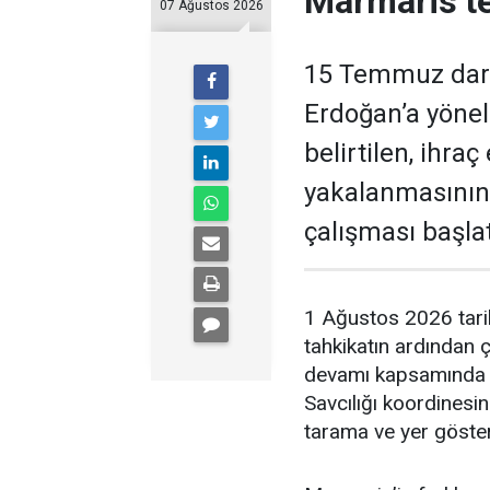
Marmaris’te
07 Ağustos 2026
15 Temmuz darb
Erdoğan’a yöneli
belirtilen, ihra
yakalanmasının
çalışması başlat
1 Ağustos 2026 tari
tahkikatın ardından 
devamı kapsamında 
Savcılığı koordinesi
tarama ve yer gösterm