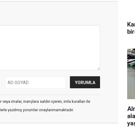
Ka
bi
veya imalar, inançlara saldırı içeren, imla kuralları ile
Al
flerle yazılmış yorumlar onaylanmamaktadır.
al
ya