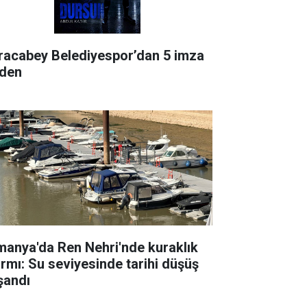
racabey Belediyespor’dan 5 imza
rden
manya'da Ren Nehri'nde kuraklık
armı: Su seviyesinde tarihi düşüş
şandı