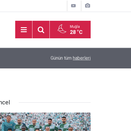
Muğla
28 °C
16:50
İşitme Engelliler Genç Kız Futsal Milli Takımı, Bi
Günün tüm
haberleri
ncel