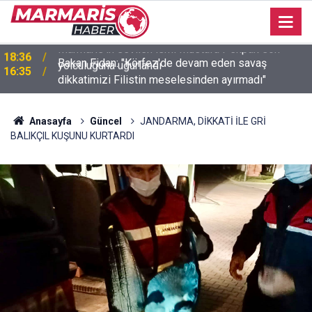
Bakan Fidan: "Körfez'de devam eden savaş
16:35
dikkatimizi Filistin meselesinden ayırmadı"
Anasayfa
Güncel
JANDARMA, DİKKATİ İLE GRİ
BALIKÇIL KUŞUNU KURTARDI