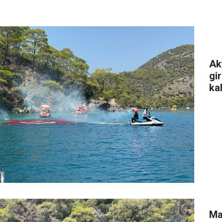
Ak
gi
ka
Ma