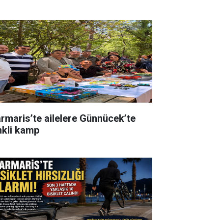
rmaris’te ailelere Günnücek’te
nkli kamp