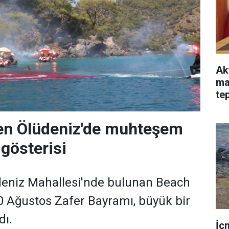
Ak
ma
tep
ha
en Ölüdeniz'de muhteşem
gösterisi
deniz Mahallesi'nde bulunan Beach
0 Ağustos Zafer Bayramı, büyük bir
dı.
İç