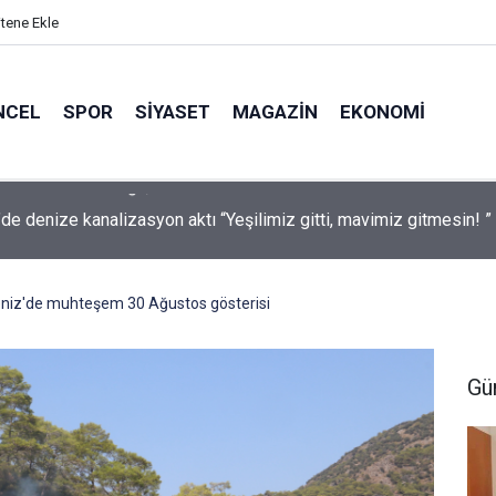
itene Ekle
NCEL
SPOR
SIYASET
MAGAZIN
EKONOMI
İçmeler’de denize kanalizasyon aktı “Yeşilimiz gitti, mavimiz gitmesin! ”
niz'de muhteşem 30 Ağustos gösterisi
Gü