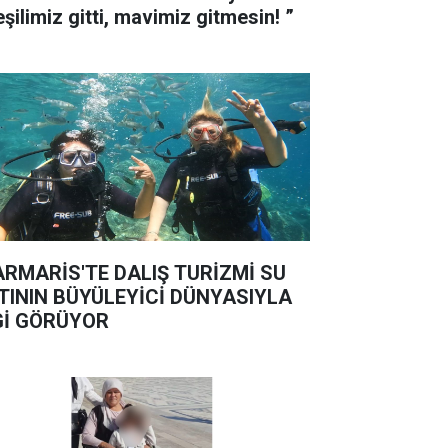
“Yeşilimiz gitti, mavimiz gitmesin! ”
RMARİS'TE DALIŞ TURİZMİ SU
TININ BÜYÜLEYİCİ DÜNYASIYLA
Gİ GÖRÜYOR