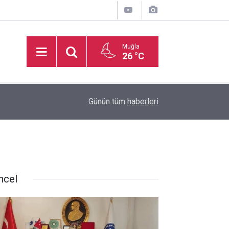
Muğla
26 °C
MARMARİS'TE DALIŞ TURİZMİ SU ALTININ BÜY
17:44
Günün tüm
haberleri
GÖRÜYOR
ncel