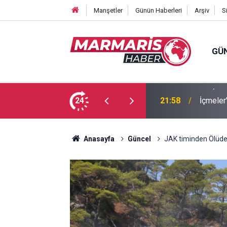
Manşetler
Günün Haberleri
Arşiv
S
GÜ
mağduriyetine Başkan Hasar’dan tepki
24
21:58
ır”
Anasayfa
Güncel
JAK timinden Ölüde