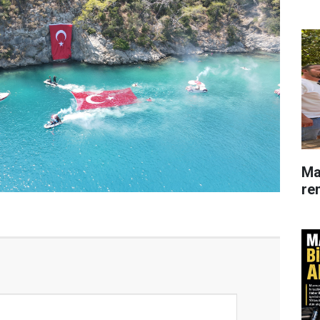
Ma
re