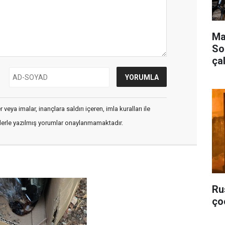
Mar
So
çal
veya imalar, inançlara saldırı içeren, imla kuralları ile
flerle yazılmış yorumlar onaylanmamaktadır.
Ru
ço