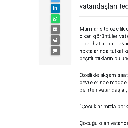
vatandaşları ted
Marmaris’te özellikl
çıkan görüntüler vat
ihbar hatlarına ulaşa
noktalarında tutkal ku
çeşitli atıkların bul
Özellikle akşam saat
çevrelerinde madde k
belirten vatandaşlar, 
“Çocuklarımızla par
Çocuğu olan vatandaş