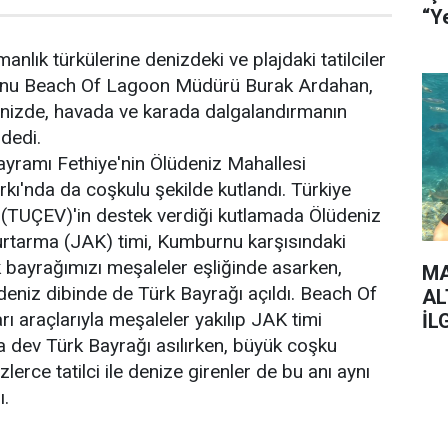
nlık türkülerine denizdeki ve plajdaki tatilciler
urnu Beach Of Lagoon Müdürü Burak Ardahan,
enizde, havada ve karada dalgalandırmanın
dedi.
yramı Fethiye'nin Ölüdeniz Mahallesi
ı'nda da coşkulu şekilde kutlandı. Türkiye
(TUÇEV)'in destek verdiği kutlamada Ölüdeniz
tarma (JAK) timi, Kumburnu karşısındaki
rk bayrağımızı meşaleler eşliğinde asarken,
MA
 deniz dibinde de Türk Bayrağı açıldı. Beach Of
AL
ı araçlarıyla meşaleler yakılıp JAK timi
İL
ra dev Türk Bayrağı asılırken, büyük coşku
lerce tatilci ile denize girenler de bu anı aynı
ı.