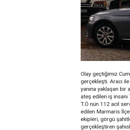
Olay geçtiğimiz Cum
gerçekleşti. Aracı il
yanına yaklaşan bir 
ateş edilen iş insanı
T.Ö nün 112 acil ser
edilen Marmaris İlç
ekipleri, görgü şahitl
gerçekleştiren şahıs