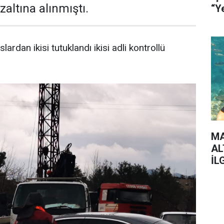
gözaltına alınmıştı.
lardan ikisi tutuklandı ikisi adli kontrollü
MA
AL
İL