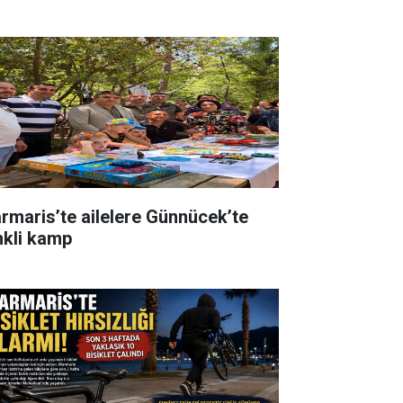
rmaris’te ailelere Günnücek’te
nkli kamp