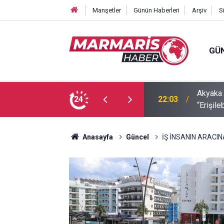
Manşetler
Günün Haberleri
Arşiv
S
GÜ
mağduriyetine Başkan Hasar’dan tepki
24
21:58
ır”
Anasayfa
Güncel
İŞ İNSANIN ARAC