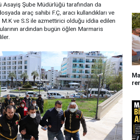
ü Asayiş Şube Müdürlüğü tarafından da
osyada araç sahibi F.Ç, aracı kullandıkları ve
 M.K ve S.S ile azmettirici olduğu iddia edilen
gularının ardından bugün öğlen Marmaris
iler.
Ma
re