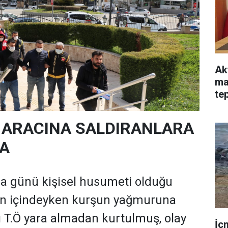
Ak
ma
tep
ha
N ARACINA SALDIRANLARA
A
a günü kişisel husumeti olduğu
nın içindeyken kurşun yağmuruna
nı T.Ö yara almadan kurtulmuş, olay
İç