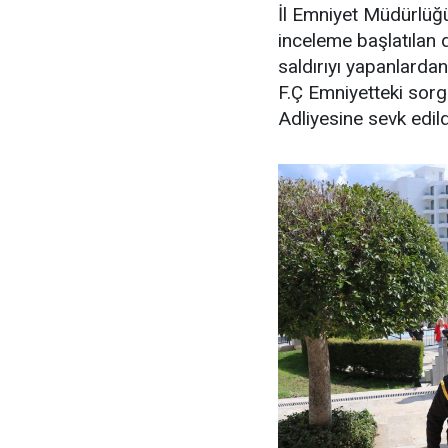
İl Emniyet Müdürlüğ
inceleme başlatılan d
saldırıyı yapanlardan
F.Ç Emniyetteki sor
Adliyesine sevk edild