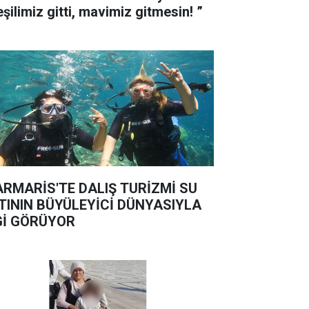
“Yeşilimiz gitti, mavimiz gitmesin! ”
RMARİS'TE DALIŞ TURİZMİ SU
TININ BÜYÜLEYİCİ DÜNYASIYLA
Gİ GÖRÜYOR