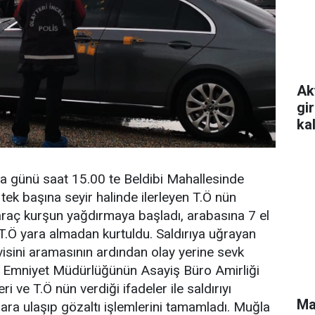
Ak
gi
ka
a günü saat 15.00 te Beldibi Mahallesinde
e tek başına seyir halinde ilerleyen T.Ö nün
araç kurşun yağdırmaya başladı, arabasına 7 el
 T.Ö yara almadan kurtuldu. Saldırıya uğrayan
visini aramasının ardından olay yerine sevk
e Emniyet Müdürlüğünün Asayiş Büro Amirliği
eri ve T.Ö nün verdiği ifadeler ile saldırıyı
Ma
lara ulaşıp gözaltı işlemlerini tamamladı. Muğla