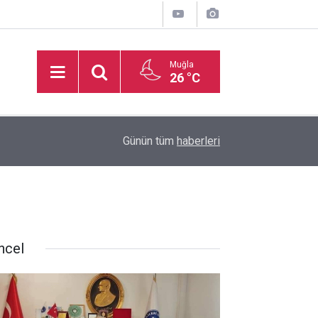
Muğla
26 °C
MARMARİS'TE DALIŞ TURİZMİ SU ALTININ BÜY
17:44
Günün tüm
haberleri
GÖRÜYOR
ncel