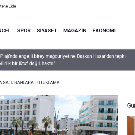
itene Ekle
NCEL
SPOR
SIYASET
MAGAZIN
EKONOMI
İçmeler’de denize kanalizasyon aktı “Yeşilimiz gitti, mavimiz gitmesin! ”
INA SALDIRANLARA TUTUKLAMA
Gü