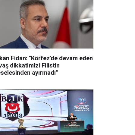
kan Fidan: "Körfez'de devam eden
aş dikkatimizi Filistin
selesinden ayırmadı"