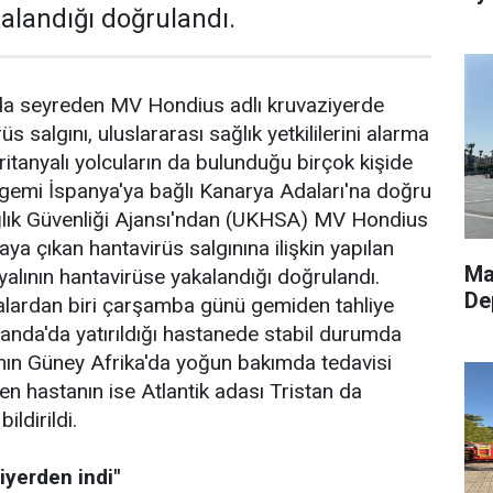
alandığı doğrulandı.
da seyreden MV Hondius adlı kruvaziyerde
s salgını, uluslararası sağlık yetkililerini alarma
ritanyalı yolcuların da bulunduğu birçok kişide
 gemi İspanya'ya bağlı Kanarya Adaları'na doğru
 Sağlık Güvenliği Ajansı'ndan (UKHSA) MV Hondius
aya çıkan hantavirüs salgınına ilişkin yapılan
Ma
yalının hantavirüse yakalandığı doğrulandı.
De
lardan biri çarşamba günü gemiden tahliye
landa'da yatırıldığı hastanede stabil durumda
anın Güney Afrika'da yoğun bakımda tedavisi
en hastanın ise Atlantik adası Tristan da
ldirildi.
iyerden indi"