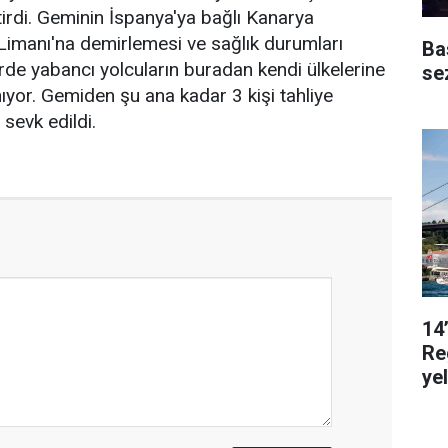
tirdi. Geminin İspanya'ya bağlı Kanarya
 Limanı'na demirlemesi ve sağlık durumları
Ba
rde yabancı yolcuların buradan kendi ülkelerine
se
ıyor. Gemiden şu ana kadar 3 kişi tahliye
 sevk edildi.
14
Re
ye