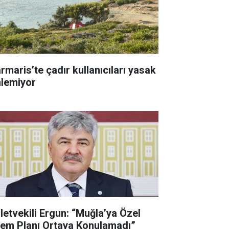
rmaris’te çadır kullanıcıları yasak
nlemiyor
lletvekili Ergun: “Muğla’ya Özel
lem Planı Ortaya Konulamadı”