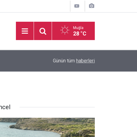
Muğla
28 °C
11:05
Marmaris Açıklarında Korkutan Deprem
Günün tüm
haberleri
ncel