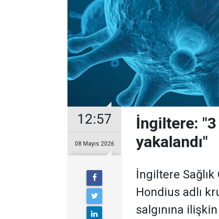
12:57
İngiltere: "
yakalandı"
08 Mayıs 2026
İngiltere Sağlı
Hondius adlı kr
salgınına ilişki