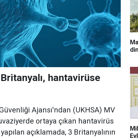
Ma
di
3 Britanyalı, hantavirüse
k Güvenliği Ajansı'ndan (UKHSA) MV
uvaziyerde ortaya çıkan hantavirüs
Mi
n yapılan açıklamada, 3 Britanyalının
Ey