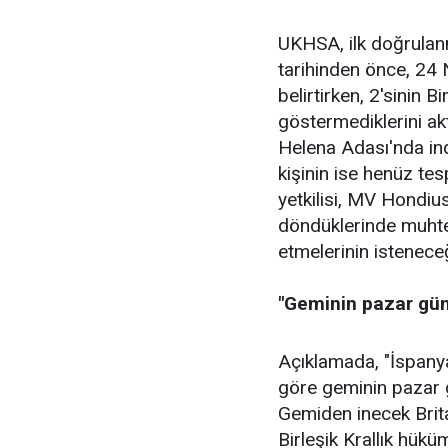
UKHSA, ilk doğrulanm
tarihinden önce, 24 N
belirtirken, 2'sinin 
göstermediklerini akt
Helena Adası'nda indi
kişinin ise henüz tesp
yetkilisi, MV Hondiu
döndüklerinde muhte
etmelerinin isteneceğ
"Geminin pazar gün
Açıklamada, "İspanya
göre geminin pazar 
Gemiden inecek Brit
Birleşik Krallık hük