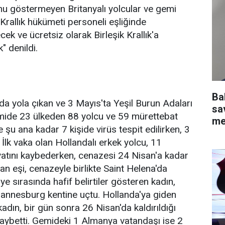
 göstermeyen Britanyalı yolcular ve gemi
 Krallık hükümeti personeli eşliğinde
ek ve ücretsiz olarak Birleşik Krallık'a
" denildi.
Ba
'da yola çıkan ve 3 Mayıs'ta Yeşil Burun Adaları
sav
emide 23 ülkeden 88 yolcu ve 59 mürettebat
me
şu ana kadar 7 kişide virüs tespit edilirken, 3
. İlk vaka olan Hollandalı erkek yolcu, 11
atını kaybederken, cenazesi 24 Nisan'a kadar
an eşi, cenazeyle birlikte Saint Helena'da
iye sırasında hafif belirtiler gösteren kadın,
hannesburg kentine uçtu. Hollanda'ya giden
adın, bir gün sonra 26 Nisan'da kaldırıldığı
aybetti. Gemideki 1 Almanya vatandaşı ise 2