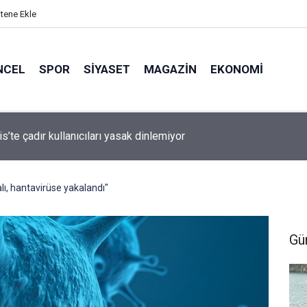
itene Ekle
NCEL
SPOR
SIYASET
MAGAZIN
EKONOMI
ekili Ergun: “Muğla’ya Özel Eylem Planı Ortaya Konulamadı”
alı, hantavirüse yakalandı"
Gü