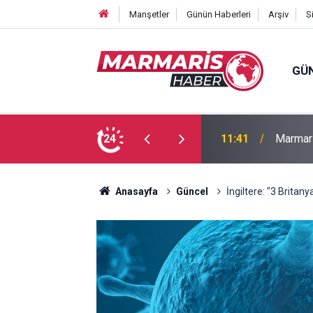
Manşetler
Günün Haberleri
Arşiv
S
GÜ
asak dinlemiyor
24
11:11
Milletv
Anasayfa
Güncel
İngiltere: "3 Britany