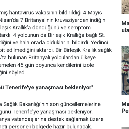
ış hantavirüs vakasının bildirildiği 4 Mayıs
isan'da 7 Britanyalının kruvaziyerden indiğini
Ma
Birleşik Krallık'a döndüğünü ve semptom
ul
ardı. 4 yolcunun da Birleşik Krallığa bağlı St.
ğini ve hala orada olduklarını bildirdi. Yedinci
it edilmediğini aktardı. Bir Birleşik Krallık sağlık
s'ta bulunan Britanyalı yolculardan ülkeye
melen 45 gün boyunca kendilerini izole
ini söyledi.
ü Tenerife'ye yanaşması bekleniyor"
Ma
 Sağlık Bakanlığı'nın son güncellemelerine
Pe
günü Tenerife'ye yanaşması bekleniyor.
anya vatandaşlarına destek sağlamak üzere
ümeti personeli bölgede hazır bulunacak.