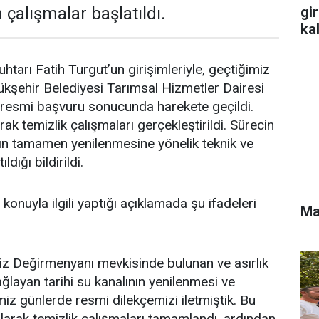
gi
 çalışmalar başlatıldı.
ka
tarı Fatih Turgut’un girişimleriyle, geçtiğimiz
kşehir Belediyesi Tarımsal Hizmetler Dairesi
en resmi başvuru sonucunda harekete geçildi.
rak temizlik çalışmaları gerçekleştirildi. Sürecin
ın tamamen yenilenmesine yönelik teknik ve
ldığı bildirildi.
konuyla ilgili yaptığı açıklamada şu ifadeleri
Ma
z Değirmenyanı mevkisinde bulunan ve asırlık
layan tarihi su kanalının yenilenmesi ve
imiz günlerde resmi dilekçemizi iletmiştik. Bu
arak temizlik çalışmaları tamamlandı, ardından