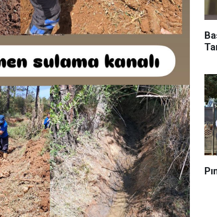
Ba
Ta
Pı