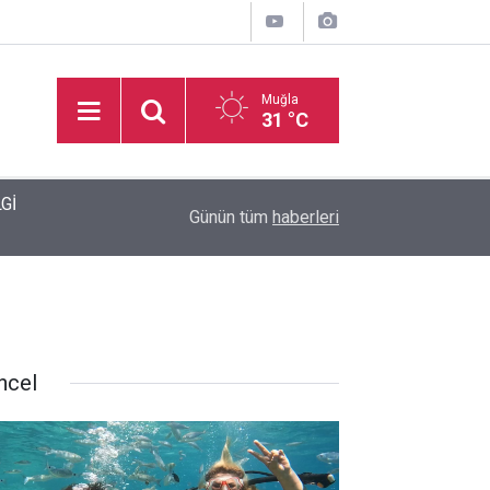
Muğla
31 °C
dı
17:11
Marmaris İlçe Sahası yenileniyor
Günün tüm
haberleri
ncel