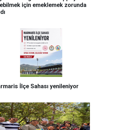
rebilmek için emeklemek zorunda
ldı
rmaris İlçe Sahası yenileniyor