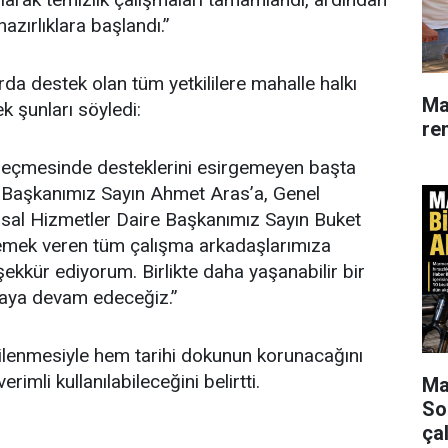
azırlıklara başlandı.”
rda destek olan tüm yetkililere mahalle halkı
Ma
k şunları söyledi:
re
geçmesinde desteklerini esirgemeyen başta
 Başkanımız Sayın Ahmet Aras’a, Genel
msal Hizmetler Daire Başkanımız Sayın Buket
mek veren tüm çalışma arkadaşlarımıza
ekkür ediyorum. Birlikte daha yaşanabilir bir
maya devam edeceğiz.”
enilenmesiyle hem tarihi dokunun korunacağını
imli kullanılabileceğini belirtti.
Mar
So
çal