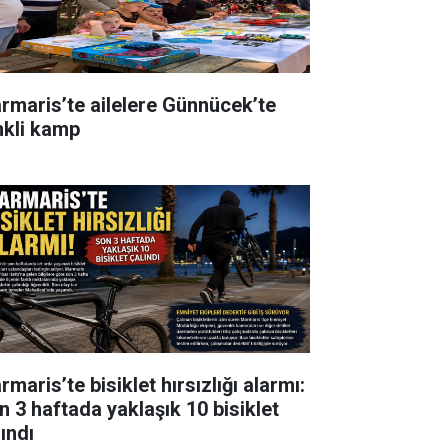
rmaris’te ailelere Günnücek’te
nkli kamp
maris’te bisiklet hırsızlığı alarmı:
n 3 haftada yaklaşık 10 bisiklet
ındı