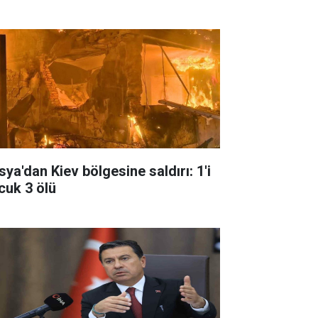
sya'dan Kiev bölgesine saldırı: 1'i
cuk 3 ölü