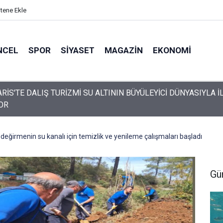
itene Ekle
NCEL
SPOR
SIYASET
MAGAZIN
EKONOMI
da engelli vatandaş plaja girebilmek için emeklemek zorunda kal
 değirmenin su kanalı için temizlik ve yenileme çalışmaları başladı
Gü