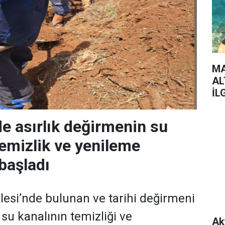
MA
AL
İL
e asırlık değirmenin su
temizlik ve yenileme
başladı
esi’nde bulunan ve tarihi değirmeni
 su kanalının temizliği ve
Ak