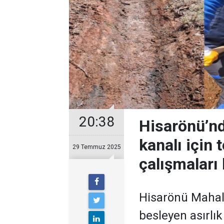
20:38
Hisarönü’nd
kanalı için 
29 Temmuz 2025
çalışmaları 
Hisarönü Mahall
besleyen asırlık