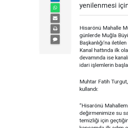
yenilenmesi için
Hisarönü Mahalle Muh
günlerde Muğla Büyü
Başkanlığı’na iletil
Kanal hattında ilk ola
devamında ise kanal
idari işlemlerin başlatı
Muhtar Fatih Turgut, 
kullandı:
“Hisarönü Mahallemi
değirmenimize su sağ
temizliği için geçtiğ
kapsamda ilk adım ol