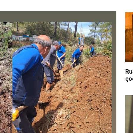
Ru
ço