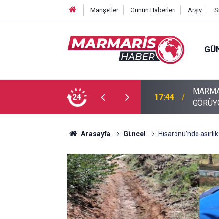
Manşetler
Günün Haberleri
Arşiv
S
GÜ
U ALTININ BÜYÜLEYİCİ DÜNYASIYLA İLGİ
24
17:40
Akyaka’
Anasayfa
Güncel
Hisarönü’nde asırlık