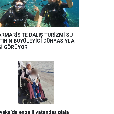
RMARİS'TE DALIŞ TURİZMİ SU
TININ BÜYÜLEYİCİ DÜNYASIYLA
Gİ GÖRÜYOR
yaka’da engelli vatandaş plaja