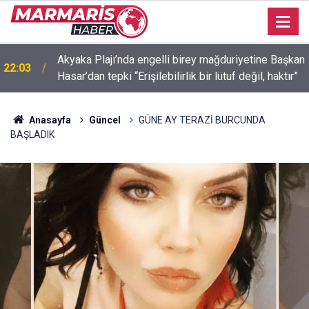
Akyaka Plajı’nda engelli birey mağduriyetine Başkan
22:03
Hasar’dan tepki “Erişilebilirlik bir lütuf değil, haktır”
İçmeler’de denize kanalizasyon aktı “Yeşilimiz gitti,
21:58
mavimiz gitmesin! ”
Anasayfa
Güncel
GÜNE AY TERAZİ BURCUNDA
BAŞLADIK