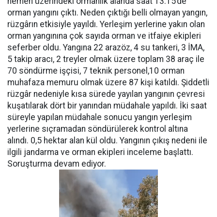
hemen üzerindeki ormanlık alanda saat 13.15’de
orman yangını çıktı. Neden çıktığı belli olmayan yangın,
rüzgârın etkisiyle yayıldı. Yerleşim yerlerine yakın olan
orman yangınına çok sayıda orman ve itfaiye ekipleri
seferber oldu. Yangına 22 arazöz, 4 su tankeri, 3 İMA,
5 takip aracı, 2 treyler olmak üzere toplam 38 araç ile
70 söndürme işçisi, 7 teknik personel,10 orman
muhafaza memuru olmak üzere 87 kişi katıldı. Şiddetli
rüzgâr nedeniyle kısa sürede yayılan yangının çevresi
kuşatılarak dört bir yanından müdahale yapıldı. İki saat
süreyle yapılan müdahale sonucu yangın yerleşim
yerlerine sıçramadan söndürülerek kontrol altına
alındı. 0,5 hektar alan kül oldu. Yangının çıkış nedeni ile
ilgili jandarma ve orman ekipleri inceleme başlattı.
Soruşturma devam ediyor.