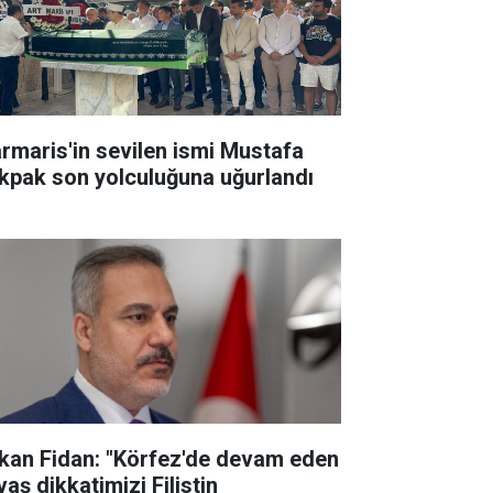
rmaris'in sevilen ismi Mustafa
kpak son yolculuğuna uğurlandı
kan Fidan: "Körfez'de devam eden
aş dikkatimizi Filistin