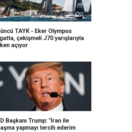
’üncü TAYK - Eker Olympos
gatta, çekişmeli J70 yarışlarıyla
lken açıyor
D Başkanı Trump: "İran ile
laşma yapmayı tercih ederim