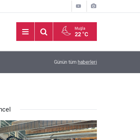
Muğla
22 °C
inden
16:32
Basketbol Süper Ligi’nde yeni sezonun fikstür k
Günün tüm
haberleri
ncel