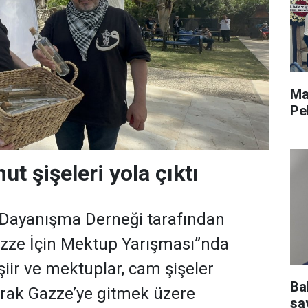
Ma
Pe
t şişeleri yola çıktı
 Dayanışma Derneği tarafından
zze İçin Mektup Yarışması”nda
şiir ve mektuplar, cam şişeler
Ba
arak Gazze’ye gitmek üzere
sav