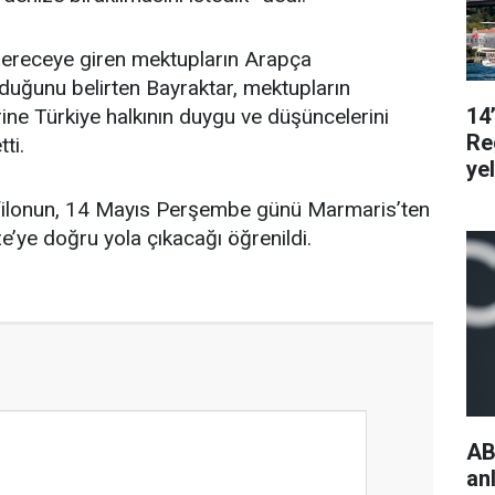
 dereceye giren mektupların Arapça
duğunu belirten Bayraktar, mektupların
14
ine Türkiye halkının duygu ve düşüncelerini
Re
ti.
ye
filonun, 14 Mayıs Perşembe günü Marmaris’ten
’ye doğru yola çıkacağı öğrenildi.
AB
an