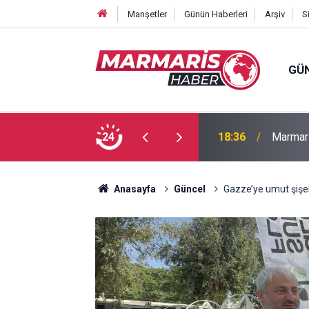
Manşetler
Günün Haberleri
Arşiv
S
GÜ
Bakan F
fa Pekpak son yolculuğuna uğurlandı
24
16:35
ayırmad
Anasayfa
Güncel
Gazze’ye umut şişele