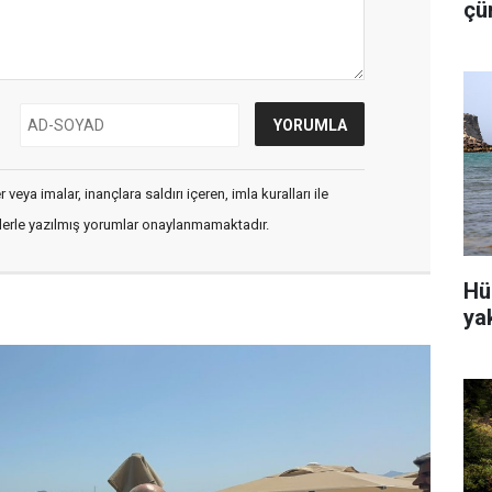
çü
is
veya imalar, inançlara saldırı içeren, imla kuralları ile
flerle yazılmış yorumlar onaylanmamaktadır.
Hü
ya