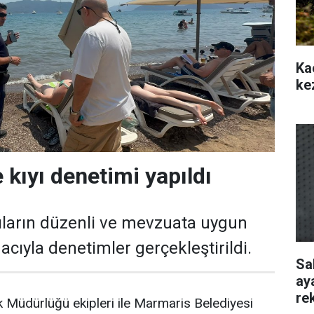
Ka
ke
 kıyı denetimi yapıldı
ıların düzenli ve mevzuata uygun
cıyla denetimler gerçekleştirildi.
Sa
ay
re
 Müdürlüğü ekipleri ile Marmaris Belediyesi