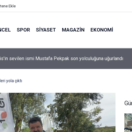
itene Ekle
NCEL
SPOR
SIYASET
MAGAZIN
EKONOMI
idan: "Körfez'de devam eden savaş dikkatimizi Filistin meseles
ı"
ri yola çıktı
Gü