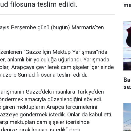
d filosuna teslim edildi.
me
 Mayıs Perşembe günü (bugün) Marmaris’ten
üzenlenen “Gazze İçin Mektup Yarışması”nda
er, anlamlı bir yolculuğa uğurlandı. Yarışmada
uplar, Arapçaya çevrilerek cam şişeler içerisinde
k üzere Sumud filosuna teslim edildi.
Ba
se
arışmanın Gazze’deki insanlara Türkiye’den
ndermek amacıyla düzenlendiğini söyledi.
e giren mektupların Arapça tercümelerini
zze’ye göndermek istedik. Onlar da kabul etti.
arşı mektupları cam şişeler içerisinde
 denize bırakılmasını istedik” dedi.