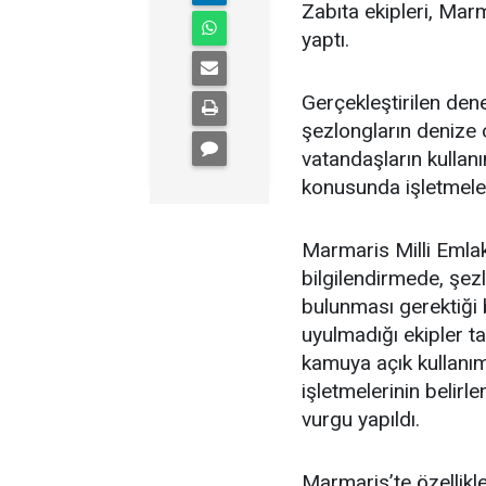
Zabıta ekipleri, Marm
yaptı.
Gerçekleştirilen dene
şezlongların denize o
vatandaşların kulla
konusunda işletmeleri
Marmaris Milli Emlak
bilgilendirmede, şe
bulunması gerektiği 
uyulmadığı ekipler ta
kamuya açık kullanım 
işletmelerinin belir
vurgu yapıldı.
Marmaris’te özellikl