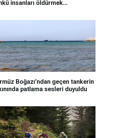
nkü insanları öldürmek
temiyorum"
rmüz Boğazı’ndan geçen tankerin
kınında patlama sesleri duyuldu