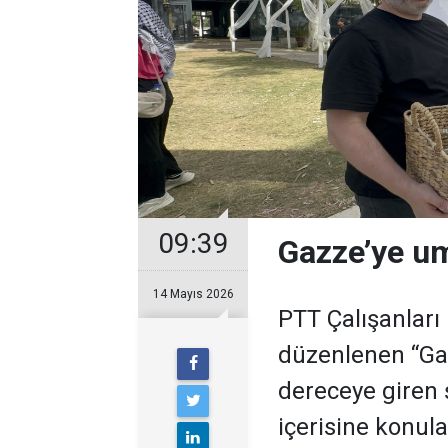
09:39
Gazze’ye umu
14 Mayıs 2026
PTT Çalışanları
düzenlenen “Ga
dereceye giren 
içerisine konul