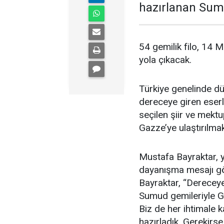
hazırlanan Sumu
54 gemilik filo, 14
yola çıkacak.
Türkiye genelinde d
dereceye giren eserl
seçilen şiir ve mekt
Gazze’ye ulaştırılma
Mustafa Bayraktar, y
dayanışma mesajı gö
Bayraktar, “Derecey
Sumud gemileriyle Ga
Biz de her ihtimale k
hazırladık. Gerekirse